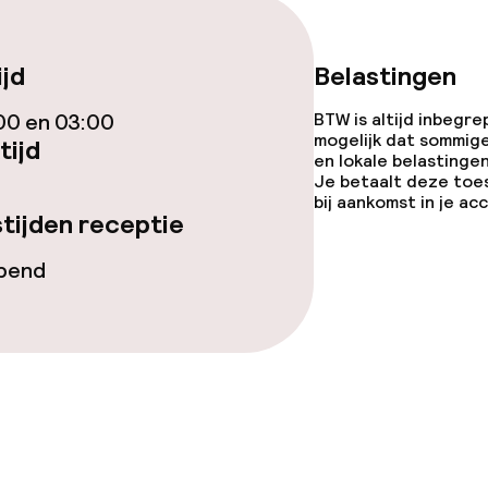
Diner à la carte
ijd
Belastingen
te
Roomservice
00 en 03:00
BTW is altijd inbegre
mogelijk dat sommig
tijd
en lokale belastingen
Je betaalt deze toe
bij aankomst in je a
tijden receptie
opties
opend
orzieningen