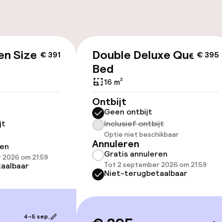
ltoegankelijk
Voor toegankelij
geoptimaliseerd
beschikbaar
en Size
Double Deluxe Queen
€ 391
€ 395
Bed
16 m²
Ontbijt
Geen ontbijt
lijkheid
jt
Inclusief ontbijt
erde kamers
Optie niet beschikbaar
Annuleren
ren
Gratis annuleren
 2026 om 21:59
Tot 2 september 2026 om 21:59
aalbaar
Niet-terugbetaalbaar
llness
 / gym
4–5 sep.