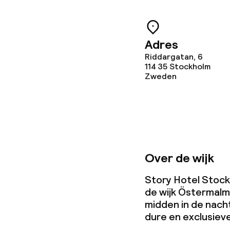
Overal rookvri
Kleine huisdi
Adres
(minder dan de
Riddargatan, 6
114 35
Stockholm
Zweden
Over de wijk
Story Hotel Stockh
de wijk Östermalm.
midden in de nach
dure en exclusieve