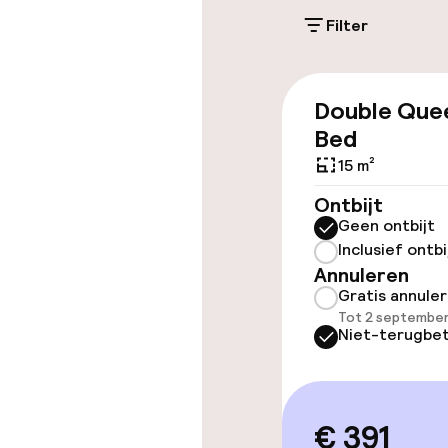
Overal rolstoe
Filter
Lift
Double Que
Bed
15 m²
Kamers
Ontbijt
Geen ontbijt
Voor toeganke
Inclusief ontbi
geoptimalise
Annuleren
beschikbaar
Gratis annule
Tot 2 september
Niet-terugbet
Zwemmen & we
Fitnessruimte
€ 391