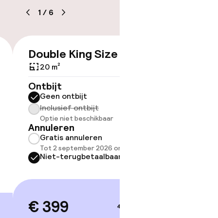
kheid
1
/
6
e kamers
Double King Size Bed
Twin 
€ 399
20 m²
20 m²
Ontbijt
Ontbijt
Geen ontbijt
Geen 
Inclusief ontbijt
Inclus
Optie niet beschikbaar
Optie 
Annuleren
Annule
Gratis annuleren
Grati
Tot 2 september 2026 om 21:59
Tot 2 
Niet-terugbetaalbaar
Niet-
€ 399
€ 39
4–5 sep.