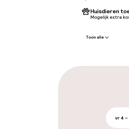
Huisdieren to
Mogelijk extra k
Welkom
Toon alle
Receptie: 24 
Meertalige m
Parkeren & mob
Openbaar par
vr 4 –
Toegankelijkhe