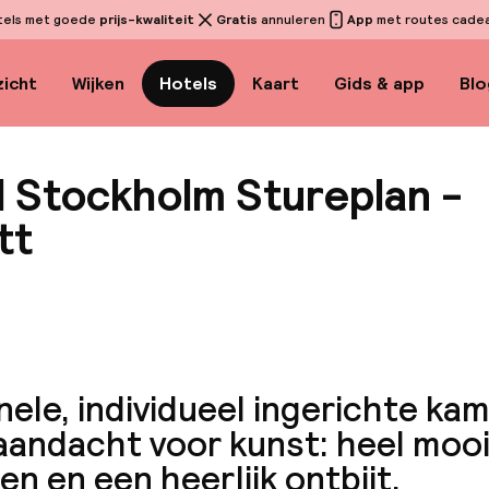
tels met goede
prijs-kwaliteit
Gratis
annuleren
App
met routes cadeau
icht
Wijken
Hotels
Kaart
Gids & app
Blo
l Stockholm Stureplan -
tt
Bekijk 
nele, individueel ingerichte ka
aandacht voor kunst: heel mooi!
n en een heerlijk ontbijt.