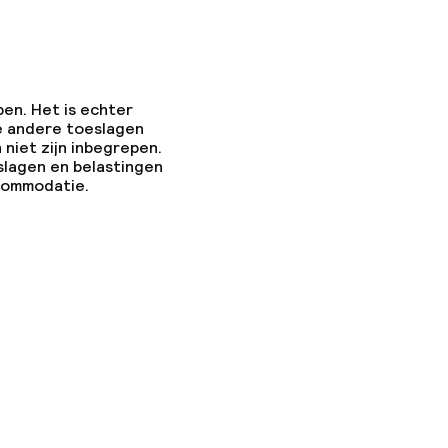
pen. Het is echter
e andere toeslagen
 niet zijn inbegrepen.
slagen en belastingen
ccommodatie.