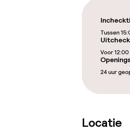
Ontbijtbuffet
Incheckt
Lunch à la car
Tussen 15:
Uitcheck
Dieetopties
Voor 12:00
Openings
Vegetarische 
24 uur ge
Schoonmaakvo
Wasservice
Locatie
Beleid