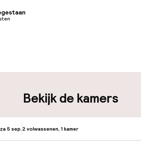
egestaan
osten
uur geopend
Bagageruimte
edewerkers
iliteit
Bekijk de kamers
keren
 za 5 sep.
2 volwassenen, 1 kamer
Update beschikba
id