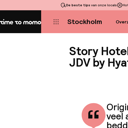
De beste tips
van onze locals
Ho
Stockholm
Overz
Home
Story Hote
JDV by Hya
Origi
veel 
bedde