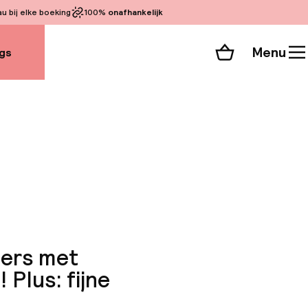
 bij elke boeking
100%
onafhankelijk
Menu
gs
Winkelmand
Bekijk de kamers
alle 128 foto’s
mers met
 Plus: fijne