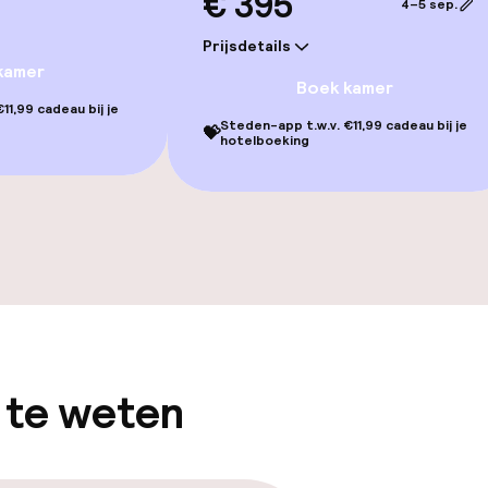
€ 395
4–5 sep.
Prijsdetails
kamer
Boek kamer
11,99 cadeau bij je
Steden-app t.w.v. €11,99 cadeau bij je
💝
hotelboeking
gelegenheden
 te weten
iensten