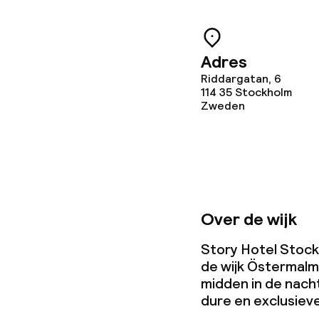
Overal rookvri
Kleine huisdi
Adres
(minder dan de
Riddargatan, 6
114 35
Stockholm
Zweden
Over de wijk
Story Hotel Stockh
de wijk Östermalm.
midden in de nach
dure en exclusieve