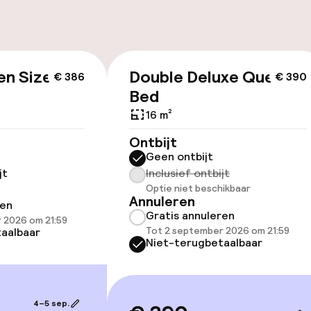
ltoegankelijk
Voor toegankelij
geoptimaliseerd
beschikbaar
en Size
Double Deluxe Queen
€ 386
€ 390
Bed
16 m²
Ontbijt
Geen ontbijt
lijkheid
jt
Inclusief ontbijt
erde kamers
Optie niet beschikbaar
Annuleren
ren
Gratis annuleren
 2026 om 21:59
Tot 2 september 2026 om 21:59
aalbaar
Niet-terugbetaalbaar
llness
 / gym
4–5 sep.