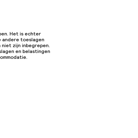
pen. Het is echter
e andere toeslagen
 niet zijn inbegrepen.
slagen en belastingen
ccommodatie.