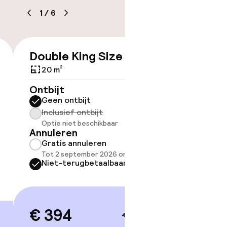
kheid
1
/
6
e kamers
Double King Size Bed
Twin 
€ 394
20 m²
20 m²
Ontbijt
Ontbijt
Geen ontbijt
Geen 
Inclusief ontbijt
Inclus
Optie niet beschikbaar
Optie 
Annuleren
Annule
Gratis annuleren
Grati
Tot 2 september 2026 om 21:59
Tot 2 
Niet-terugbetaalbaar
Niet-
€ 394
€ 39
4–5 sep.