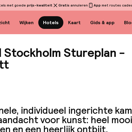
tels met goede
prijs-kwaliteit
Gratis
annuleren
App
met routes cadeau
icht
Wijken
Hotels
Kaart
Gids & app
Blo
l Stockholm Stureplan -
tt
Bekijk 
nele, individueel ingerichte ka
aandacht voor kunst: heel mooi!
n en een heerlijk ontbijt.