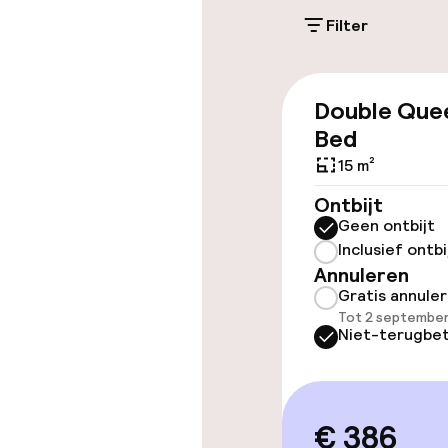
Overal rolstoe
Filter
Lift
Double Que
Bed
15 m²
Kamers
Ontbijt
Geen ontbijt
Voor toeganke
Inclusief ontbi
geoptimalise
Annuleren
beschikbaar
Gratis annule
Tot 2 september
Niet-terugbet
Zwemmen & we
Fitnessruimte
€ 386