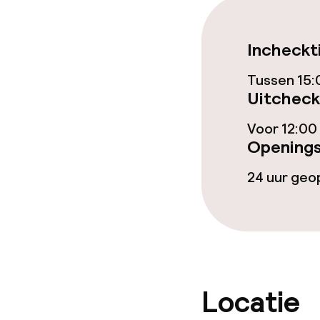
Ontbijtbuffet
Incheckt
Lunch à la car
Tussen 15:
Uitcheck
Dieetopties
Voor 12:00
Openings
Vegetarische 
24 uur ge
Schoonmaakvo
Wasservice
Locatie
Beleid