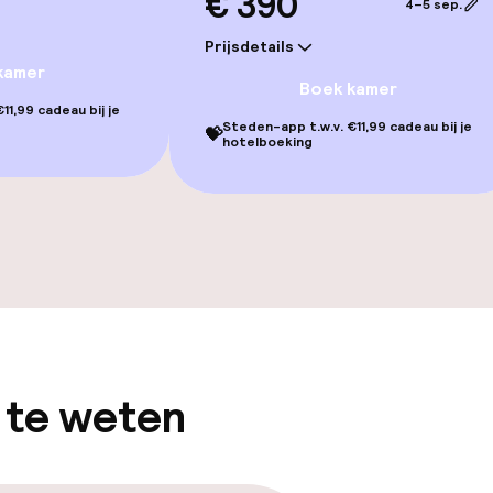
€ 390
4–5 sep.
Prijsdetails
kamer
Boek kamer
11,99 cadeau bij je
Steden-app t.w.v. €11,99 cadeau bij je
💝
hotelboeking
gelegenheden
 te weten
iensten