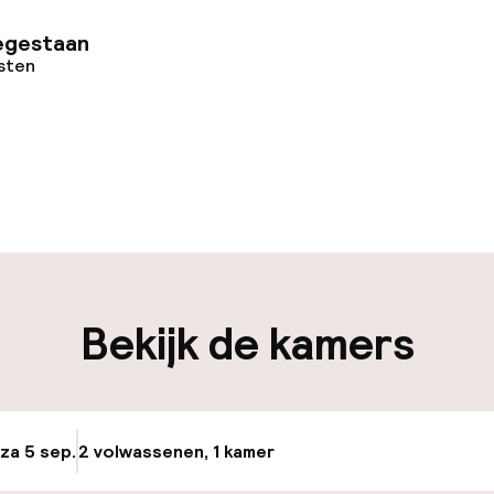
egestaan
osten
uur geopend
Bagageruimte
edewerkers
iliteit
Bekijk de kamers
keren
 za 5 sep.
2 volwassenen, 1 kamer
Update beschikba
id