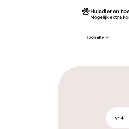
Huisdieren to
Mogelijk extra k
Welkom
Toon alle
Receptie: 24 
Meertalige m
Parkeren & mob
Openbaar par
vr 4 –
Toegankelijkhe