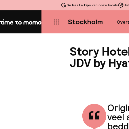
De beste tips
van onze locals
Ho
Stockholm
Overz
Home
Story Hote
JDV by Hya
Origi
veel 
bedde