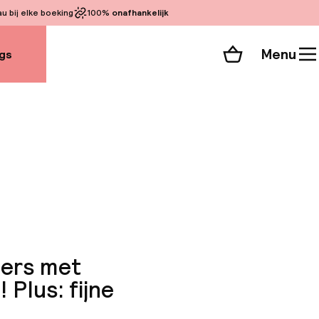
 bij elke boeking
100%
onafhankelijk
Menu
gs
Winkelmand
Bekijk de kamers
alle 128 foto’s
mers met
 Plus: fijne