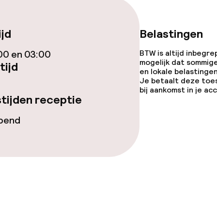
Diner à la carte
ijd
Belastingen
te
Roomservice
00 en 03:00
BTW is altijd inbegre
mogelijk dat sommig
tijd
en lokale belastingen
Je betaalt deze toe
bij aankomst in je a
tijden receptie
opties
opend
orzieningen