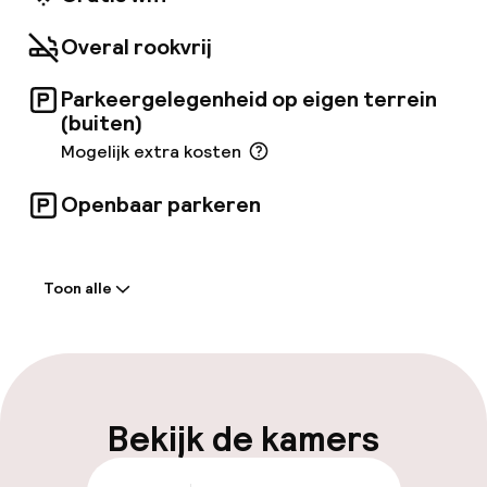
Bruna Huis en het Universiteitsmuseum. De
dichtstbijzijnde luchthaven is Amsterdam
Overal rookvrij
Airport Schiphol (AMS).
Parkeergelegenheid op eigen terrein
(buiten)
Mogelijk extra kosten
Openbaar parkeren
Welkom
Toon alle
Receptie: 24 uur geopend
Parkeren & mobiliteit
Parkeergelegenheid op eigen terrein
Bekijk de kamers
(buiten)
Mogelijk extra kosten