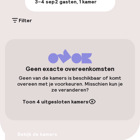
3–4 sep
2 gasten, 1 kamer
Openbaar parkeren
Filter
Fietsverhuur
Toegankelijkheid
Overal rolstoeltoegankelijk
Geen exacte overeenkomsten
Geen van de kamers is beschikbaar of komt
Lift
overeen met je voorkeuren. Misschien kun je
ze veranderen?
Zwemmen & wellness
Toon 4 uitgesloten kamers
Fitnessruimte / gym
Bekijk de kamers
Entertainment