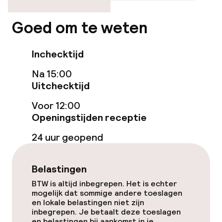
Gratis wifi
Goed om te weten
Tuin
Inchecktijd
Terras
Na 15:00
Uitchecktijd
Game-kamer
Voor 12:00
Openingstijden receptie
Eet- en drinkgelegenheden
24 uur geopend
Bar
Belastingen
Zakelijke faciliteiten
BTW is altijd inbegrepen. Het is echter
mogelijk dat sommige andere toeslagen
en lokale belastingen niet zijn
Vergaderruimte
inbegrepen. Je betaalt deze toeslagen
en belastingen bij aankomst in je