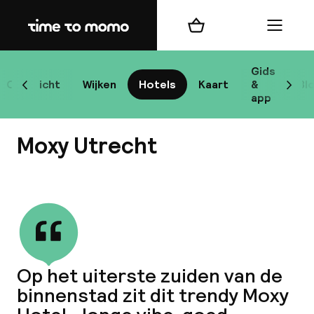
Home
Winkelmand
Menu
Ut
Gids
Overzicht
Wijken
Hotels
Kaart
&
Bl
Scroll naar links
Scrol
app
B
Moxy Utrecht
Bekijk alle
best
Reisi
Op het uiterste zuiden van de
binnenstad zit dit trendy Moxy
We