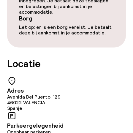
inbegrepen. Je betaalt deze toeslagen
en belastingen bij aankomst in je
accommodatie.
Eet- en drinkdiensten
Borg
Ontbijtbuffet
Let op: er is een borg vereist. Je betaalt
deze bij aankomst in je accommodatie.
Lunch à la carte
Lunch, vast menu
Locatie
Diner à la carte
Diner, vast menu
Adres
Avenida Del Puerto, 129
46022
VALENCIA
Schoonmaakvoorzieningen
Spanje
Wasfaciliteiten (wasmachine)
Parkeergelegenheid
Openbaar parkeren
Wasservice