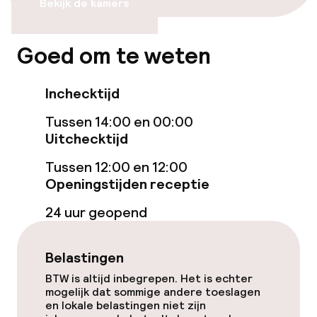
Bekijk de kamers
Zwemmen & wellness
Goed om te weten
Fitnessruimte / gym
Inchecktijd
Entertainment
Tussen 14:00 en 00:00
Uitchecktijd
Gratis wifi
Tussen 12:00 en 12:00
Tuin
Openingstijden receptie
24 uur geopend
Terras
Belastingen
Eet- en drinkgelegenheden
BTW is altijd inbegrepen. Het is echter
mogelijk dat sommige andere toeslagen
Bar
en lokale belastingen niet zijn