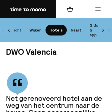
Home
Winkelmand
Menu
Va
Gids
Overzicht
Wijken
Hotels
Kaart
&
Bl
Scroll naar links
Scrol
app
B
DWO Valencia
Bekijk alle
best
Reisi
Net gerenoveerd hotel aan de
weg van het centrum naar de
We