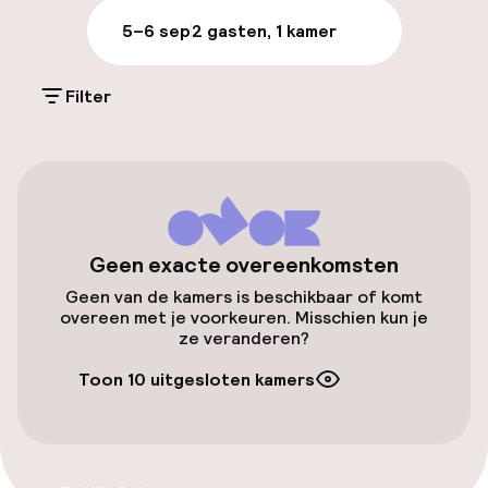
Openbaar parkeren
5–6 sep
2 gasten, 1 kamer
Fietsverhuur
Filter
Toegankelijkheid
Overal rolstoeltoegankelijk
Lift
Geen exacte overeenkomsten
Geen van de kamers is beschikbaar of komt
Voor toegankelijkheid
overeen met je voorkeuren. Misschien kun je
geoptimaliseerde kamers beschikbaar
ze veranderen?
Toon 10 uitgesloten kamers
Kamers
Voor toegankelijkheid
geoptimaliseerde kamers beschikbaar