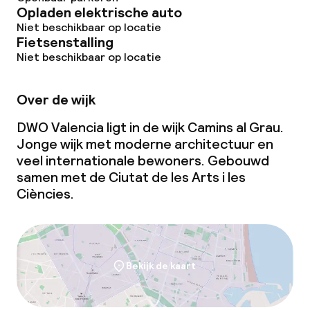
Opladen elektrische auto
Niet beschikbaar op locatie
Fietsenstalling
Zakelijke faciliteiten
Niet beschikbaar op locatie
Conferentieruimte
Over de wijk
Beleid
DWO Valencia ligt in de wijk Camins al Grau.
Jonge wijk met moderne architectuur en
Borg bij aankomst
veel internationale bewoners. Gebouwd
samen met de Ciutat de les Arts i les
Overal rookvrij
Ciències.
Bekijk de kaart