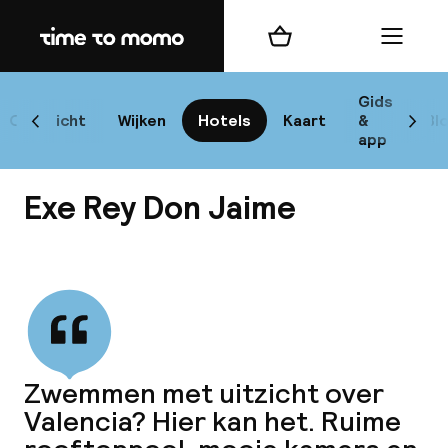
Home
Winkelmand
Menu
Va
Gids
Overzicht
Wijken
Hotels
Kaart
&
Bl
Scroll naar links
Scrol
app
B
Exe Rey Don Jaime
Bekijk alle
best
Reisi
Zwemmen met uitzicht over
Valencia? Hier kan het. Ruime
We