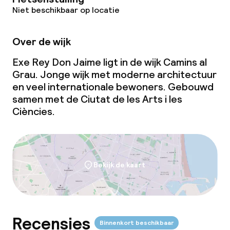
Conferentieruimte
Niet beschikbaar op locatie
Beleid
Over de wijk
Exe Rey Don Jaime ligt in de wijk Camins al
Overal rookvrij
Grau. Jonge wijk met moderne architectuur
en veel internationale bewoners. Gebouwd
samen met de Ciutat de les Arts i les
Ciències.
Bekijk de kaart
Recensies
Binnenkort beschikbaar