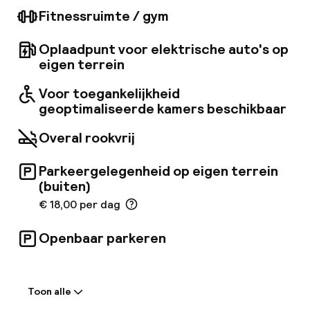
eigentijdse, verfijnde architectuur en nodigt
Fitnessruimte / gym
gasten uit in de elegante omgeving van de
lobby. De kamers zijn modern, elegant ingericht
Oplaadpunt voor elektrische auto's op
en voorzien van up-to-date faciliteiten voor
het gemak van de bezoekers. Het hotel biedt
eigen terrein
een scala aan recreatieve voorzieningen voor
het vermaak van de gasten.
Voor toegankelijkheid
geoptimaliseerde kamers beschikbaar
Overal rookvrij
Parkeergelegenheid op eigen terrein
(buiten)
€ 18,00 per dag
Openbaar parkeren
Welkom
Toon alle
Receptie: 24 uur geopend