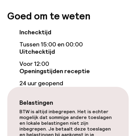
Zoetwater buitenzwembad
Goed om te weten
Solarium
Inchecktijd
Fitnessruimte / gym
Tussen 15:00 en 00:00
Uitchecktijd
Entertainment
Voor 12:00
Openingstijden receptie
Betaalde wifi
24 uur geopend
TV lounge
Belastingen
Eet- en drinkgelegenheden
BTW is altijd inbegrepen. Het is echter
mogelijk dat sommige andere toeslagen
en lokale belastingen niet zijn
Restaurant
inbegrepen. Je betaalt deze toeslagen
en belastingen bij aankomst in je