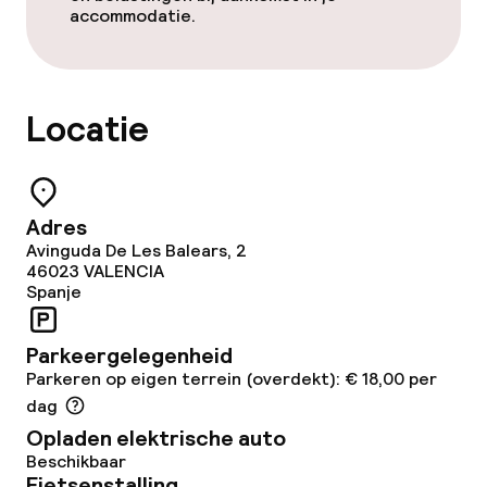
Bar
accommodatie.
Eet- en drinkdiensten
Locatie
Ontbijtbuffet
Roomservice
Adres
Avinguda De Les Balears, 2
Schoonmaakvoorzieningen
46023
VALENCIA
Spanje
Wasfaciliteiten (wasmachine)
Parkeergelegenheid
Wasservice
Parkeren op eigen terrein (overdekt): € 18,00 per
dag
Opladen elektrische auto
Zakelijke faciliteiten
Beschikbaar
Fietsenstalling