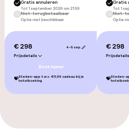
Luchthavenshuttle
Gratis annuleren
Gratis 
Tot 1 september 2026 om 21:59
Tot 1 s
Niet-terugbetaalbaar
Niet-t
Optie niet beschikbaar
Optie ni
Toegankelijkheid
Overal rolstoeltoegankelijk
€ 298
€ 298
4–5 sep.
Lift
Prijsdetails
Prijsdetail
Voor toegankelijkheid
Boek kamer
geoptimaliseerde kamers beschikbaar
Steden-app t.w.v. €11,99 cadeau bij je
Steden-app
💝
💝
hotelboeking
hotelboek
Kamers
Voor toegankelijkheid
geoptimaliseerde kamers beschikbaar
Zwemmen & wellness