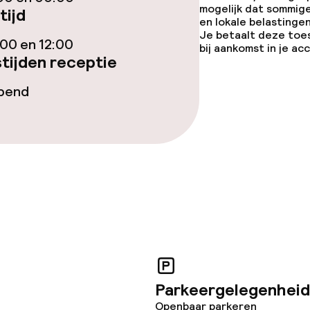
mogelijk dat sommig
tijd
en lokale belastingen
Je betaalt deze toe
00 en 12:00
bij aankomst in je a
tijden receptie
j
opend
eesten of andere
toegestaan
Parkeergelegenheid
Openbaar parkeren