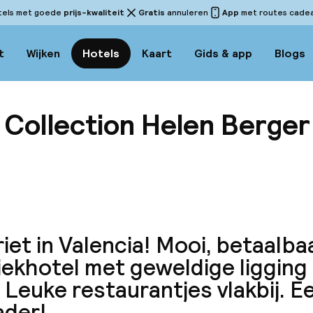
tels met goede
prijs-kwaliteit
Gratis
annuleren
App
met routes cadeau
t
Wijken
Hotels
Kaart
Gids & app
Blogs
Collection Helen Berger
Bekijk 
iet in Valencia! Mooi, betaalba
ekhotel met geweldige ligging 
 Leuke restaurantjes vlakbij. E
ader!