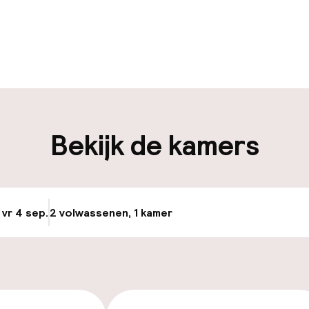
uur geopend
Meertalige med
ken mogelijk
Bagageruimte
iliteit
Bekijk de kamers
keren
Fietsverhuur
uttle
 vr 4 sep.
2 volwassenen, 1 kamer
Update beschikba
id
ltoegankelijk