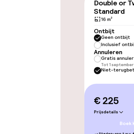
Double or T
Lift
Standard
16 m²
Entertainment
Ontbijt
Geen ontbijt
Gratis wifi
Inclusief ontbi
Annuleren
Gratis annule
Tot 1 september
Eet- en drink
Niet-terugbet
Restaurant
€ 225
Bar
Prijsdetails
Boek 
Eet- en drinkd
Steden-app t.w.v. €