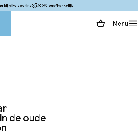
 bij elke boeking
100%
onafhankelijk
Menu
Winkelmand
Bekijk de kamers
alle 156 foto’s
ar
in de oude
en