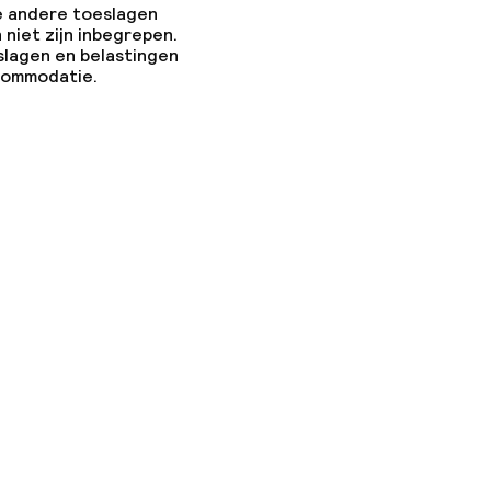
e andere toeslagen
 niet zijn inbegrepen.
slagen en belastingen
ccommodatie.