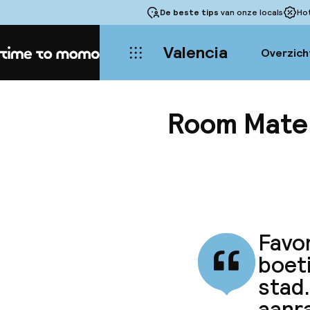
De beste tips
van onze locals
Ho
Valencia
Overzich
Home
Room Mate 
Favor
boeti
stad.
aanr