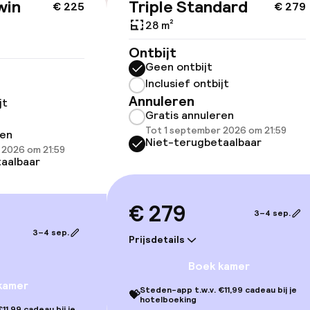
win
Triple Standard
€ 225
€ 279
28 m²
Ontbijt
Geen ontbijt
Inclusief ontbijt
Annuleren
jt
Gratis annuleren
Tot 1 september 2026 om 21:59
ren
Niet-terugbetaalbaar
 2026 om 21:59
gelegenheden
aalbaar
€ 279
3–4 sep.
3–4 sep.
Prijsdetails
Boek kamer
kamer
iensten
Steden-app t.w.v. €11,99 cadeau bij je
💝
hotelboeking
11,99 cadeau bij je