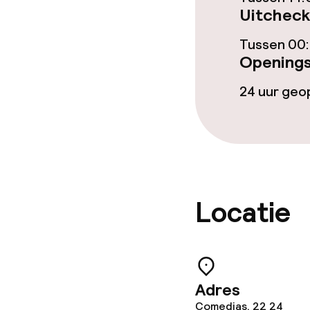
Uitcheck
Tussen 00:
Beleid
Openings
Overal rookvri
24 uur ge
Vrijgezellenf
feesten niet 
Locatie
Adres
Comedias, 22 24