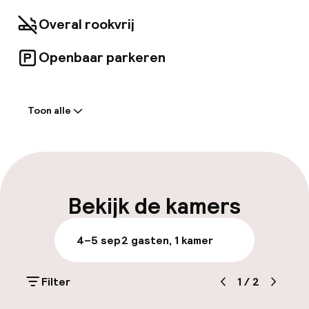
certificering.
Overal rookvrij
Openbaar parkeren
Welkom
Toon alle
Receptie: 24 uur geopend
Meertalige medewerkers
Parkeren & mobiliteit
Bekijk de kamers
Openbaar parkeren
4–5 sep
2 gasten, 1 kamer
Toegankelijkheid
Filter
1
/
2