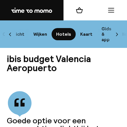
Home
Winkelmand
Menu
Va
Gids
Overzicht
Wijken
Hotels
Kaart
&
Bl
Scroll naar links
Scrol
app
B
ibis budget Valencia
Aeropuerto
Bekijk alle
best
Reisi
We
Goede optie voor een