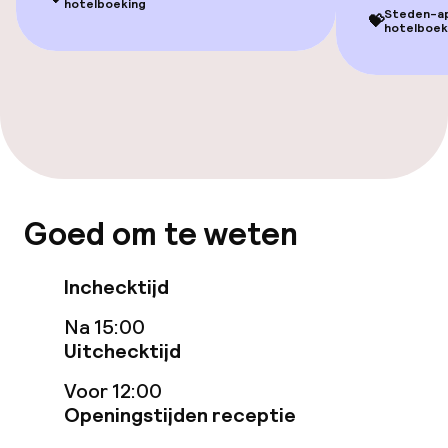
hotelboeking
Steden-app
💝
hotelboek
Goed om te weten
Inchecktijd
Na 15:00
Uitchecktijd
Voor 12:00
Openingstijden receptie