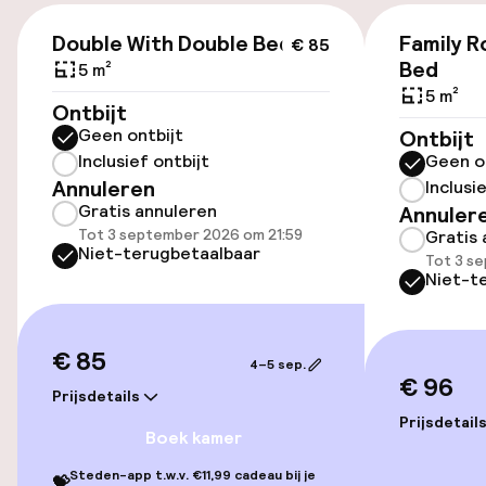
Lift
€ 85
Double With Double Bed
Family R
€ 85
Bed
5 m²
Entertainment
5 m²
Ontbijt
Gratis wifi
Geen ontbijt
Ontbijt
Inclusief ontbijt
Geen o
Annuleren
Inclusi
Eet- en drinkgelegenheden
Gratis annuleren
Annuler
Tot 3 september 2026 om 21:59
Gratis 
Niet-terugbetaalbaar
Bar
Tot 3 s
Niet-t
Beleid
€ 85
4–5 sep.
€ 96
Overal rookvrij
Prijsdetails
Prijsdetail
Boek kamer
Steden-app t.w.v. €11,99 cadeau bij je
💝