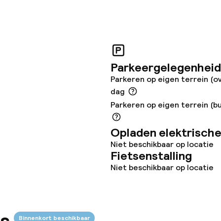
uimte
te
Parkeergelegenheid
Parkeren op eigen terrein (o
dag
omst
Kleine huisdiere
Parkeren op eigen terrein (bu
(minder dan de 5
j
Opladen elektrische
Niet beschikbaar op locatie
Fietsenstalling
Niet beschikbaar op locatie
Binnenkort beschikbaar