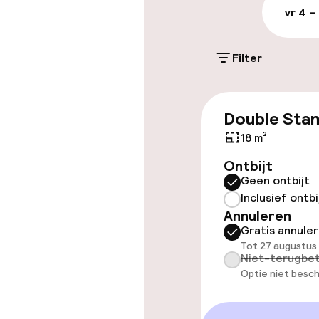
vr 4 –
Parkeergelege
terrein (binne
Filter
€ 16,00 per dag
Double Sta
Toegankelijkhe
18 m²
Overal rolstoe
Ontbijt
Geen ontbijt
Lift
Inclusief ontbi
Annuleren
Gratis annule
Tot 27 augustus
Zwemmen & we
Niet-terugbet
Optie niet besch
Zoetwater b