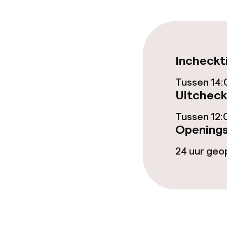
Eet- en drinkd
Roomservice
Incheckt
Dieetopties
Tussen 14:
Uitcheck
Speciale diee
Tussen 12:
Openings
Schoonmaakvo
24 uur ge
Wasservice
Zakelijke facili