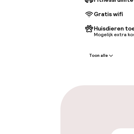
Gratis wifi
Huisdieren to
Mogelijk extra k
Welkom
Toon alle
Receptie: 24 
Laat uitcheck
Parkeren & mob
Parkeergelege
terrein (buite
€ 16,00 per dag