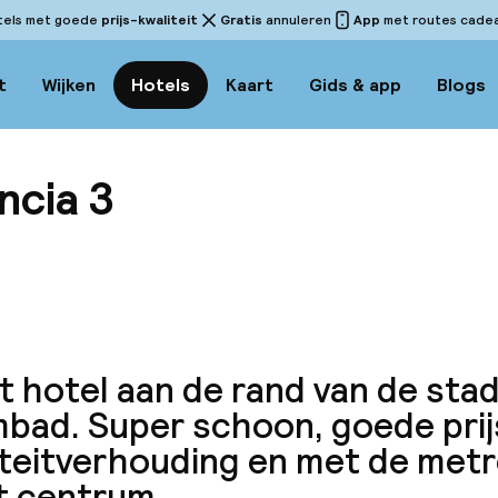
tels met goede
prijs-kwaliteit
Gratis
annuleren
App
met routes cadeau
t
Wijken
Hotels
Kaart
Gids & app
Blogs
ncia 3
Bekijk
 hotel aan de rand van de sta
bad. Super schoon, goede prij
teitverhouding en met de metro
t centrum.