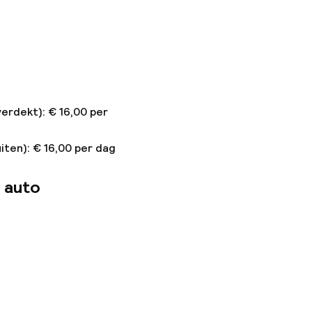
verdekt): € 16,00 per
n toegestaan
iten): € 16,00 per dag
 kg)
 auto