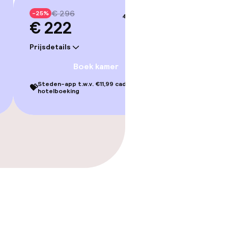
€ 296
-25%
4–5 sep.
€ 222
Prijsdetails
Boek kamer
Steden-app t.w.v. €11,99 cadeau bij je
💝
hotelboeking