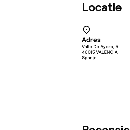
Locatie
Conferentier
Vergaderruim
Adres
Beleid
Valle De Ayora, 5
46015
VALENCIA
Spanje
Borg bij aank
Overal rookvri