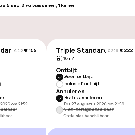
 za 5 sep.
2 volwassenen, 1 kamer
Update beschikba
nheid op eigen
n)
ndard
Triple Standard
€ 159
€ 222
id
€ 212
€ 296
18 m²
ltoegankelijk
Ontbijt
Geen ontbijt
jt
Inclusief ontbijt
Annuleren
ren
Gratis annuleren
 2026 om 21:59
Tot 27 augustus 2026 om 21:59
llness
aalbaar
Niet-terugbetaalbaar
ikbaar
Optie niet beschikbaar
uitenzwembad
Fitnessruimte /