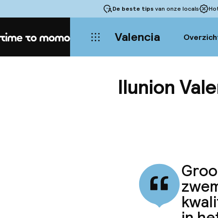
De beste tips
van onze locals
Ho
Valencia
Overzich
Home
Ilunion Vale
Groot
zwem
kwali
in he