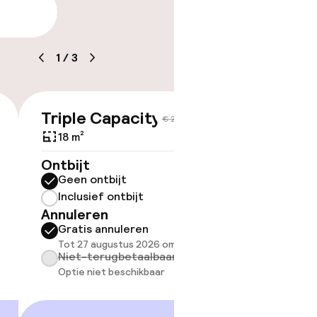
arheid
1
/
3
Triple Capacity 3
€ 222
€ 296
18 m²
Ontbijt
ov
Geen ontbijt
Inclusief ontbijt
Somm
Annuleren
besch
Gratis annuleren
overe
Tot 27 augustus 2026 om 21:59
Too
Niet-terugbetaalbaar
Optie niet beschikbaar
 gym