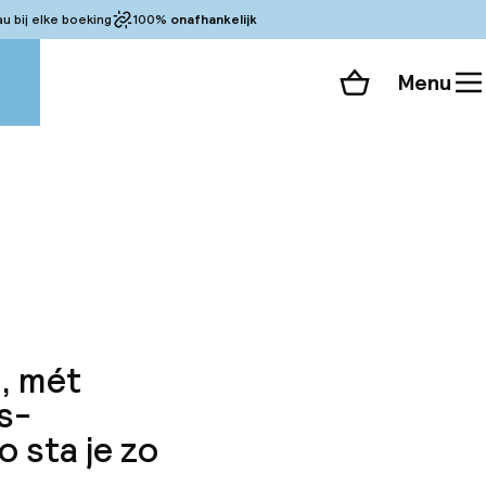
 bij elke boeking
100%
onafhankelijk
Menu
Winkelmand
Bekijk de kamers
 alle 24 foto’s
d, mét
s-
 sta je zo