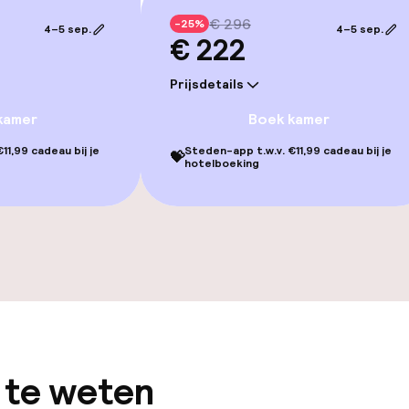
€ 296
-25%
4–5 sep.
4–5 sep.
€ 222
Prijsdetails
kamer
Boek kamer
Game-kamer
11,99 cadeau bij je
Steden-app t.w.v. €11,99 cadeau bij je
💝
hotelboeking
gelegenheden
 te weten