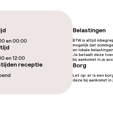
iensten
ijd
Belastingen
00 en 00:00
BTW is altijd inbegre
mogelijk dat sommig
tijd
topties
en lokale belastingen
Je betaalt deze toe
00 en 12:00
bij aankomst in je a
tijden receptie
Borg
orzieningen
opend
Let op: er is een bor
deze bij aankomst in
teiten