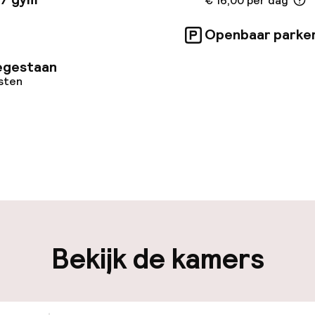
€ 16,00 per dag
Openbaar parke
egestaan
osten
uur geopend
Meertalige med
en mogelijk
Bagageruimte
iliteit
Bekijk de kamers
nheid op eigen
Openbaar parke
n)