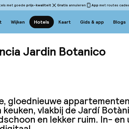
tels met goede
prijs-kwaliteit
Gratis
annuleren
App
met routes cadeau
t
Wijken
Hotels
Kaart
Gids & app
Blogs
ncia Jardin Botanico
Bekijk
e, gloednieuwe appartementen
 keuken, vlakbij de Jardí Botàni
dschoon en lekker ruim. In- en
digitaal.