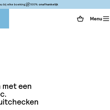
 bij elke boeking
100%
onafhankelijk
Menu
Winkelmand
Bekijk de kamers
 alle 42 foto’s
 met een
c.
 uitchecken