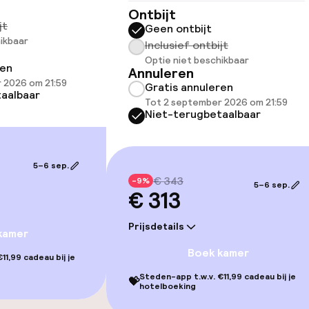
Ontbijt
jt
Geen ontbijt
ikbaar
Inclusief ontbijt
Optie niet beschikbaar
ren
orzieningen
Annuleren
 2026 om 21:59
Gratis annuleren
aalbaar
Tot 2 september 2026 om 21:59
en (wasmachine)
Niet-terugbetaalbaar
5–6 sep.
€ 343
-9%
5–6 sep.
€ 313
Prijsdetails
eren toegestaan
Vrijgezellenfees
kamer
 5 kg)
feesten niet to
Boek kamer
11,99 cadeau bij je
ren toegestaan
Steden-app t.w.v. €11,99 cadeau bij je
💝
hotelboeking
)