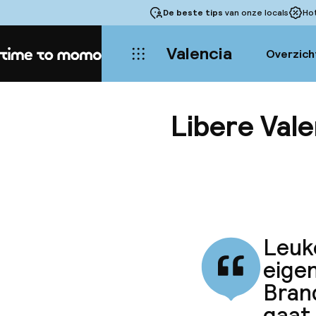
De beste tips
van onze locals
Ho
Valencia
Overzich
Home
Libere Vale
Leuk
eigen
Bran
gaat 