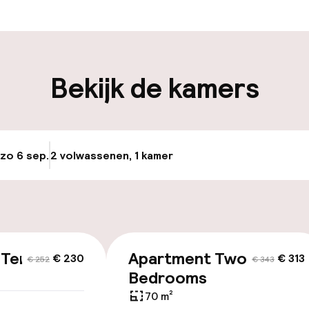
-in mogelijk
Meertalige med
iliteit
Bekijk de kamers
keren
 zo 6 sep.
2 volwassenen, 1 kamer
Update beschikba
id
ltoegankelijk
 Terrace
Apartment Two
€ 230
€ 313
€ 252
€ 343
Bedrooms
70 m²