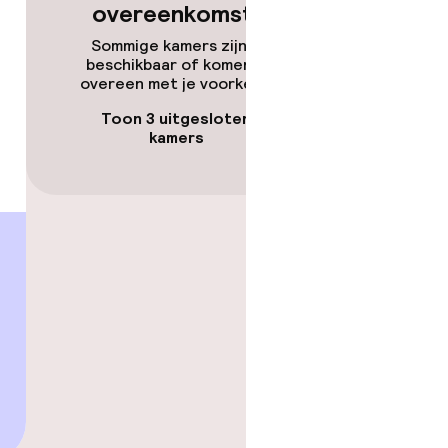
overeenkomsten
Sommige kamers zijn niet
beschikbaar of komen niet
overeen met je voorkeuren.
Toon 3 uitgesloten
kamers
ten of andere
egestaan