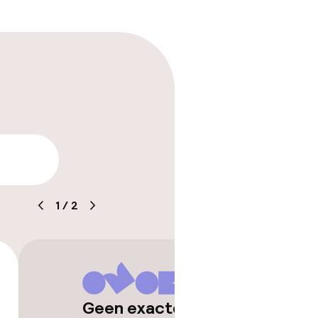
ewerkers
arheid
1
/
2
Geen exacte