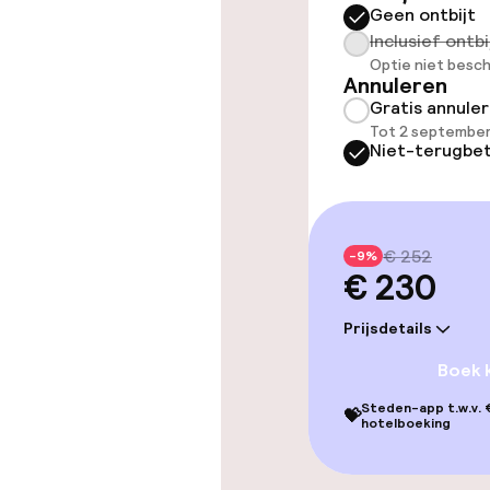
Geen ontbijt
Gratis wifi
Inclusief ontbi
Optie niet besch
Annuleren
Gratis annule
Schoonmaakvo
Tot 2 september
Niet-terugbet
Wasfaciliteit
Wasservice
€ 252
-9%
€ 230
Beleid
Prijsdetails
Kleine huisdi
Boek 
(minder dan de
Steden-app t.w.v. €
💝
hotelboeking
Grote huisdie
(meer dan 5 kg