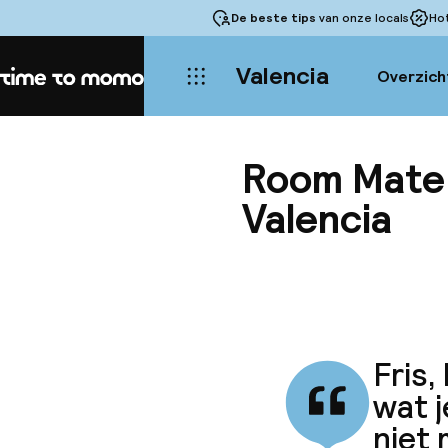
De beste tips
van onze locals
Ho
Valencia
Overzich
Home
Room Mate O
Valencia
Fris,
wat j
niet 