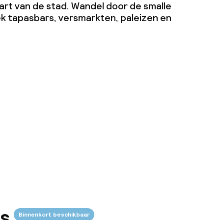
hart van de stad. Wandel door de smalle
k tapasbars, versmarkten, paleizen en
Bekijk de kaart
s
Binnenkort beschikbaar