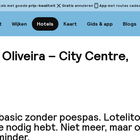
tels met goede
prijs-kwaliteit
Gratis
annuleren
App
met routes cadeau
t
Wijken
Hotels
Kaart
Gids & app
Blogs
liveira – City Centre,
Bekijk 
 basic zonder poespas. Lotelito
e nodig hebt. Niet meer, maar 
minder.