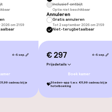
jt
Inclusief ontbijt
ikbaar
Optie niet beschikbaar
Annuleren
ren
Gratis annuleren
orzieningen
 2026 om 21:59
Tot 2 september 2026 om 21:59
aalbaar
Niet-terugbetaalbaar
€ 297
4–5 sep.
4–5 sep.
Prijsdetails
j
kamer
Boek kamer
11,99 cadeau bij je
Steden-app t.w.v. €11,99 cadeau bij je
💝
hotelboeking