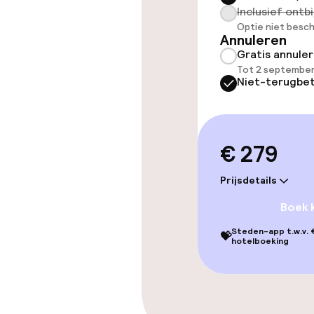
Inclusief ontbi
Optie niet besch
Annuleren
Gratis annule
Schoonmaakvo
Tot 2 september
Niet-terugbet
Wasservice
€ 279
Beleid
Prijsdetails
Overal rookvri
Boek 
Steden-app t.w.v. €
💝
hotelboeking