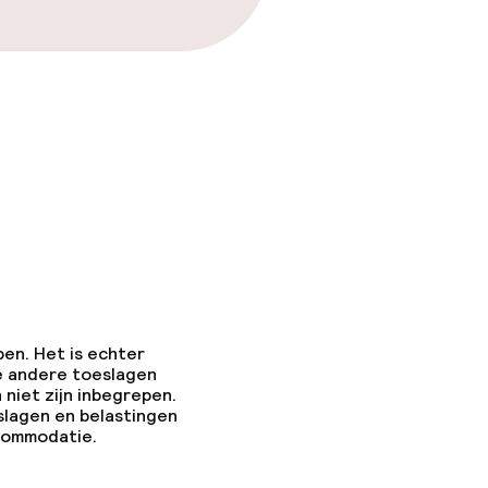
pen. Het is echter
e andere toeslagen
 niet zijn inbegrepen.
slagen en belastingen
ccommodatie.