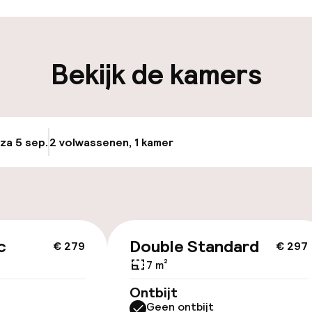
iliteit
Bekijk de kamers
keren
 za 5 sep.
2 volwassenen, 1 kamer
Update beschikba
id
c
Double Standard
€ 279
€ 297
7 m²
Ontbijt
Geen ontbijt