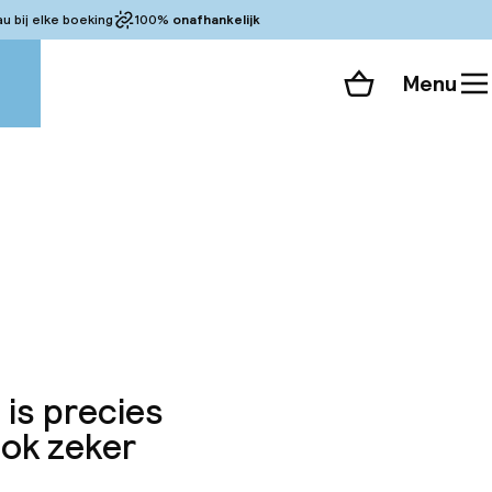
 bij elke boeking
100%
onafhankelijk
Menu
Winkelmand
Bekijk de kamers
alle 41 foto’s
 is precies
ook zeker