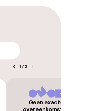
arheid
1
/
2
Geen exacte
overeenkomsten