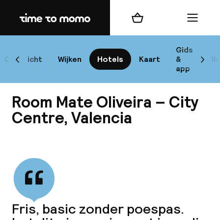
Home
Winkelmand
Menu
Va
Gids
Overzicht
Wijken
Hotels
Kaart
&
Bl
Scroll naar links
Scrol
app
B
Room Mate Oliveira – City
Centre, Valencia
Bekijk alle
best
Reisi
We
Fris, basic zonder poespas.