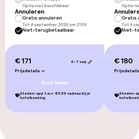
Gratis wifi
Optie niet beschikbaar
Optie ni
Annuleren
Annuler
Gratis annuleren
Gratis 
Tot 4 september 2026 om 21:59
Tot 4 s
Schoonmaakvoorzieningen
Niet-terugbetaalbaar
Niet-t
Wasservice
€ 171
€ 180
Beleid
6–7 sep.
Prijsdetails
Prijsdetail
Overal rookvrij
Boek kamer
Steden-app t.w.v. €11,99 cadeau bij je
Steden-app
💝
💝
hotelboeking
hotelboek