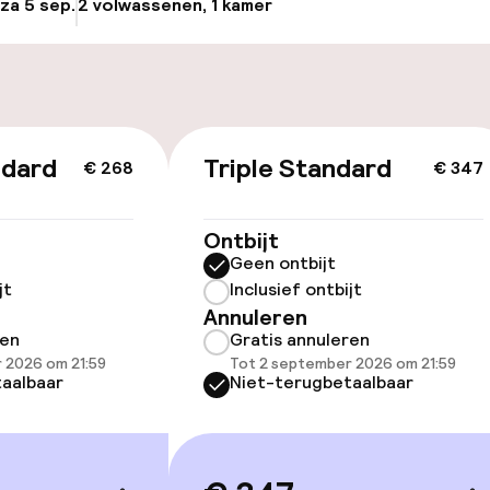
 za 5 sep.
2 volwassenen, 1 kamer
Update beschikba
Fietsverhuur
nheid op eigen
n)
ndard
Triple Standard
€ 268
€ 347
id
ltoegankelijk
Ontbijt
Geen ontbijt
jt
Inclusief ontbijt
Annuleren
ren
Gratis annuleren
 2026 om 21:59
Tot 2 september 2026 om 21:59
llness
aalbaar
Niet-terugbetaalbaar
uitenzwembad
Massage
ad
Fitnessruimte /