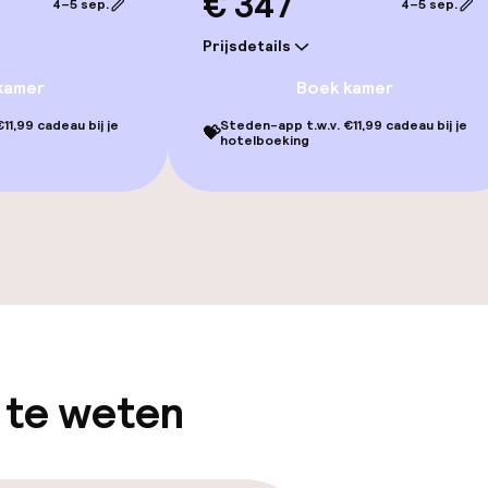
€ 347
4–5 sep.
4–5 sep.
Prijsdetails
kamer
Boek kamer
11,99 cadeau bij je
Steden-app t.w.v. €11,99 cadeau bij je
💝
Terras
hotelboeking
TV lounge
gelegenheden
 te weten
iensten