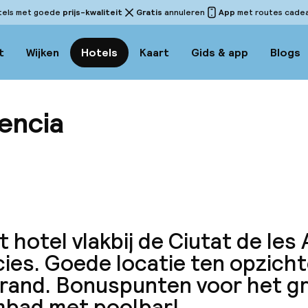
tels met goede
prijs-kwaliteit
Gratis
annuleren
App
met routes cadeau
t
Wijken
Hotels
Kaart
Gids & app
Blogs
encia
Bekijk 
 hotel vlakbij de Ciutat de les A
ies. Goede locatie ten opzicht
trand. Bonuspunten voor het g
bad met poolbar!