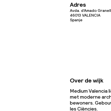
Adres
Avda. d’Amado Granel
Zakelijke facili
46013
VALENCIA
Spanje
Conferentier
Vergaderruim
Beleid
Overal rookvri
Over de wijk
Medium Valencia li
met moderne archi
bewoners. Gebouwd
les Ciències.