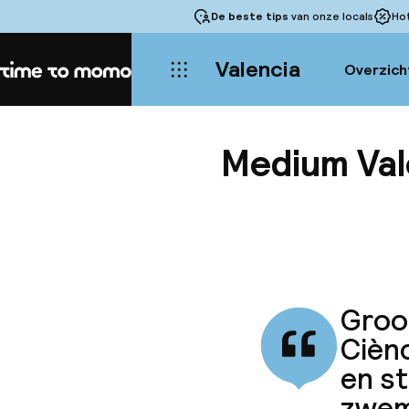
De beste tips
van onze locals
Ho
Valencia
Overzich
Home
Medium Val
Groot
Ciènc
en s
zwem