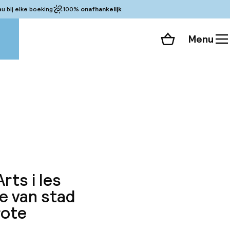
 bij elke boeking
100%
onafhankelijk
Menu
Winkelmand
Bekijk de kamers
alle 57 foto’s
rts i les
e van stad
rote