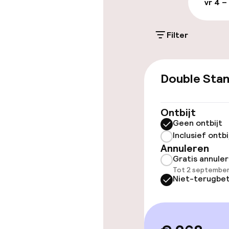
vr 4 –
Parkeergelege
terrein (binne
Filter
Gratis parkeren
Double Sta
Toegankelijkhe
Overal rolstoe
Ontbijt
Geen ontbijt
Lift
Inclusief ontbi
Annuleren
Gratis annule
Tot 2 september
Zwemmen & we
Niet-terugbet
Zoetwater b
Kinderzwemb