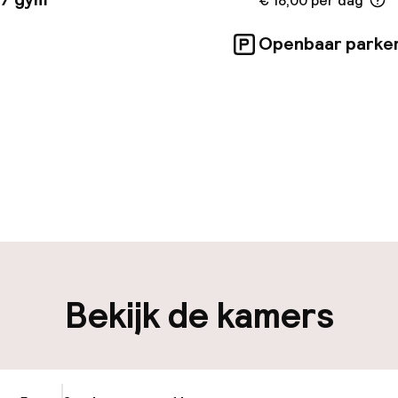
€ 18,00 per dag
Openbaar parke
uur geopend
Bagageruimte
edewerkers
iliteit
Bekijk de kamers
nheid op eigen
Openbaar parke
n)
Fietsenstalling