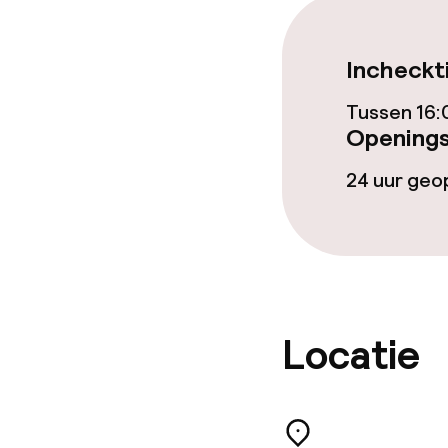
Ontbijtbuffet
Incheckt
Diner à la car
Tussen 16:
Openings
24 uur ge
Faciliteiten en
Kinderzwemb
Schoonmaakvo
Locatie
Wasfaciliteit
Wasservice