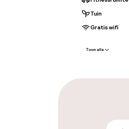
Tuin
Gratis wifi
Welkom
Toon alle
Receptie: 24 
Meertalige m
Parkeren & mob
Parkeergelege
terrein (buite
€ 18,00 per dag