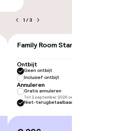
arheid
1
/
3
Family Room Standard
€ 396
Ontbijt
ov
Geen ontbijt
Inclusief ontbijt
Somm
Annuleren
besch
Gratis annuleren
overe
Tot 2 september 2026 om 21:59
Too
Niet-terugbetaalbaar
 gym