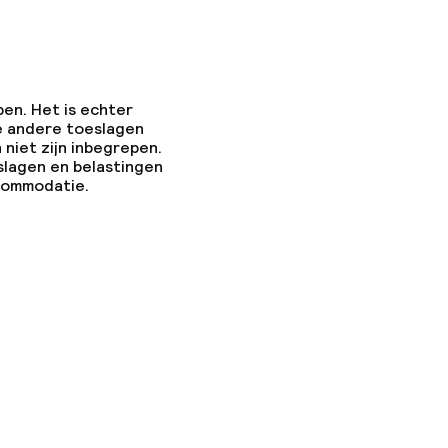
pen. Het is echter
e andere toeslagen
 niet zijn inbegrepen.
slagen en belastingen
ccommodatie.