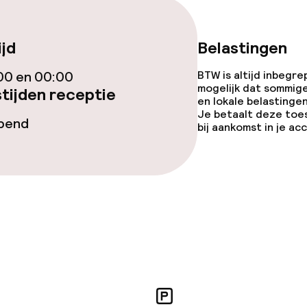
ijd
Belastingen
te
00 en 00:00
BTW is altijd inbegre
mogelijk dat sommig
tijden receptie
en lokale belastingen
Je betaalt deze toe
opend
 diensten voor kinderen
bij aankomst in je a
ad
orzieningen
en (wasmachine)