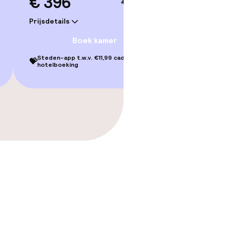
€ 396
4–5 sep.
Prijsdetails
Boek kamer
Steden-app t.w.v. €11,99 cadeau bij je
💝
hotelboeking