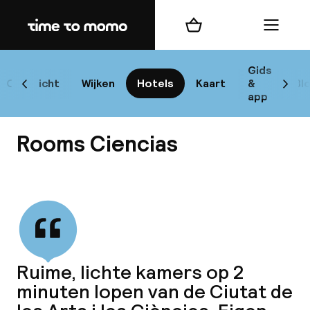
Home
Winkelmand
Menu
Va
Gids
Overzicht
Wijken
Hotels
Kaart
&
Bl
Scroll naar links
Scrol
app
B
Rooms Ciencias
Bekijk alle
best
Reisi
Ruime, lichte kamers op 2
minuten lopen van de Ciutat de
We