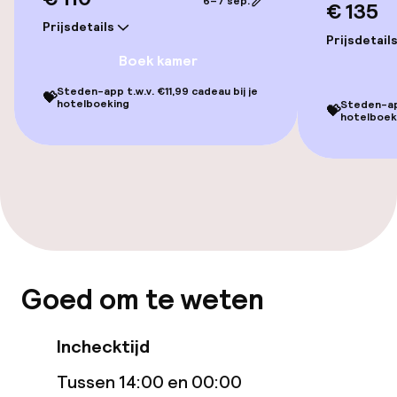
6–7 sep.
€ 135
Gratis wifi
Prijsdetails
Prijsdetail
Boek kamer
Eet- en drinkgelegenheden
Steden-app t.w.v. €11,99 cadeau bij je
💝
hotelboeking
Steden-app
💝
hotelboek
Restaurant
Bar
Eet- en drinkdiensten
Ontbijt à la carte
Goed om te weten
Diner à la carte
Inchecktijd
Schoonmaakvoorzieningen
Tussen 14:00 en 00:00