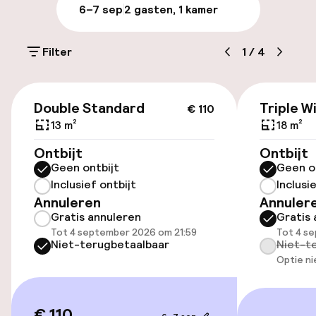
Parkeren & mobiliteit
6–7 sep
2 gasten, 1 kamer
Parkeergelegenheid op eigen terrein
(buiten)
Filter
1
/
4
€ 18,00 per dag
€ 110
Openbaar parkeren
Double Standard
Triple W
€ 110
13 m²
18 m²
Fietsverhuur
Ontbijt
Ontbijt
Geen ontbijt
Geen o
Inclusief ontbijt
Inclusi
Toegankelijkheid
Annuleren
Annuler
Gratis annuleren
Gratis 
Overal rolstoeltoegankelijk
Tot 4 september 2026 om 21:59
Tot 4 s
Niet-terugbetaalbaar
Niet-t
Lift
Optie ni
Entertainment
€ 110