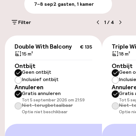
Parkeren & mobiliteit
7–8 sep
2 gasten, 1 kamer
Parkeergelegenheid op eigen terrein
(buiten)
Filter
1
/
4
€ 18,00 per dag
€ 135
Openbaar parkeren
Double With Balcony
Triple W
€ 135
15 m²
18 m²
Fietsverhuur
Ontbijt
Ontbijt
Geen ontbijt
Geen o
Inclusief ontbijt
Inclusi
Toegankelijkheid
Annuleren
Annuler
Gratis annuleren
Gratis 
Overal rolstoeltoegankelijk
Tot 5 september 2026 om 21:59
Tot 5 s
Niet-terugbetaalbaar
Niet-t
Lift
Optie niet beschikbaar
Optie ni
Entertainment