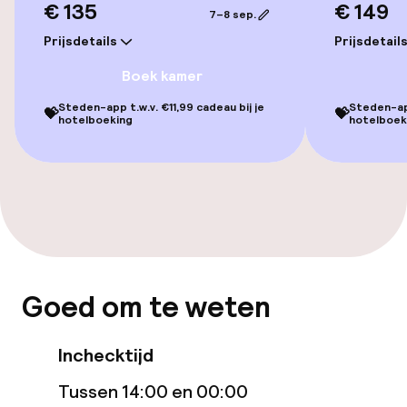
€ 135
€ 149
7–8 sep.
Gratis wifi
Prijsdetails
Prijsdetail
Boek kamer
Eet- en drinkgelegenheden
Steden-app t.w.v. €11,99 cadeau bij je
Steden-app
💝
💝
hotelboeking
hotelboek
Restaurant
Bar
Eet- en drinkdiensten
Ontbijt à la carte
Goed om te weten
Diner à la carte
Inchecktijd
Schoonmaakvoorzieningen
Tussen 14:00 en 00:00