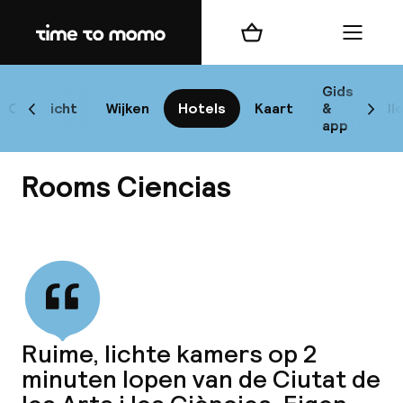
Home
Winkelmand
Menu
Va
Gids
Overzicht
Wijken
Hotels
Kaart
&
Bl
Scroll naar links
Scrol
app
B
Rooms Ciencias
Bekijk alle
best
Reisi
Ruime, lichte kamers op 2
minuten lopen van de Ciutat de
We