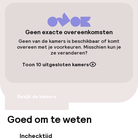
Parkeergelegenheid op eigen terrein
(binnen)
€ 23,00 per dag
Geen exacte overeenkomsten
Openbaar parkeren
Geen van de kamers is beschikbaar of komt
overeen met je voorkeuren. Misschien kun je
Oplaadpunt elektrische auto op
ze veranderen?
locatie
Toon 10 uitgesloten kamers
Luchthavenshuttle
Toegankelijkheid
Bekijk de kamers
Lift
Goed om te weten
Voor toegankelijkheid
geoptimaliseerde kamers beschikbaar
Inchecktijd