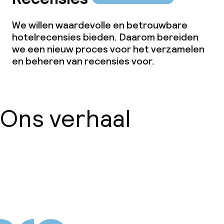
Roomservice
We willen waardevolle en betrouwbare
hotelrecensies bieden. Daarom bereiden
we een nieuw proces voor het verzamelen
Dieetopties
en beheren van recensies voor.
Speciale dieetopties
Faciliteiten en diensten voor kinderen
Ons verhaal
Kinderzwembad
Babysitservice
Over ons
Schoonmaakvoorzieningen
Wasfaciliteiten (wasmachine)