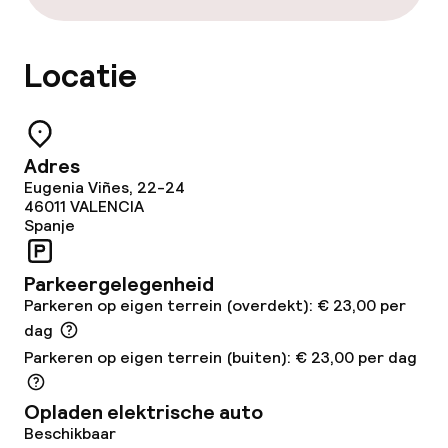
Hot tub
Solarium
Locatie
Stoombad
Spa behandelingen
Adres
Eugenia Viñes, 22-24
Massage
46011
VALENCIA
Spanje
Fitnessruimte / gym
Parkeergelegenheid
Parkeren op eigen terrein (overdekt): € 23,00 per
Entertainment
dag
Parkeren op eigen terrein (buiten): € 23,00 per dag
Gratis wifi
Tuin
Opladen elektrische auto
Beschikbaar