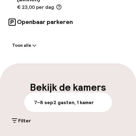
€ 23,00 per dag
Openbaar parkeren
Welkom
Toon alle
Receptie: 24 uur geopend
Meertalige medewerkers
Bagageruimte
Bekijk de kamers
Parkeren & mobiliteit
7–8 sep
2 gasten, 1 kamer
Parkeergelegenheid op eigen terrein
(buiten)
Filter
€ 23,00 per dag