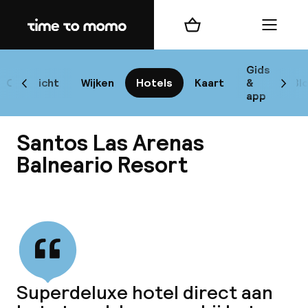
Home
Winkelmand
Menu
Va
Gids
Overzicht
Wijken
Hotels
Kaart
&
Bl
Scroll naar links
Scrol
app
B
Santos Las Arenas
Balneario Resort
Bekijk alle
best
Reisi
We
Superdeluxe hotel direct aan