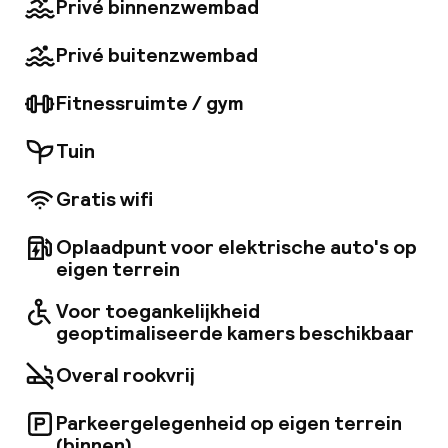
Privé binnenzwembad
parkeergelegenheid. Verbindingen met het
openbaar vervoer zijn vlakbij te vinden. Het
Privé buitenzwembad
prachtige 19e-eeuwse historische gebouw
combineert tijdloze elegantie met moderne
Fitnessruimte / gym
faciliteiten. Het hotel biedt lichte en elegante
kamers, uitgerust met moderne voorzieningen.
Dit hotel ligt op 17 km van de luchthaven van
Tuin
Valencia.
Gratis wifi
Oplaadpunt voor elektrische auto's op
eigen terrein
Voor toegankelijkheid
geoptimaliseerde kamers beschikbaar
Overal rookvrij
Parkeergelegenheid op eigen terrein
(binnen)