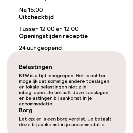
Na 15:00
Kamers
Uitchecktijd
Voor toegankelijkheid
Tussen 12:00 en 12:00
geoptimaliseerde kamers beschikbaar
Openingstijden receptie
24 uur geopend
Zwemmen & wellness
Zoetwater binnenzwembad
Belastingen
BTW is altijd inbegrepen. Het is echter
Zoetwater buitenzwembad
mogelijk dat sommige andere toeslagen
en lokale belastingen niet zijn
Kinderzwembad
inbegrepen. Je betaalt deze toeslagen
en belastingen bij aankomst in je
accommodatie.
Ligstoelen
Borg
Let op: er is een borg vereist. Je betaalt
Parasols
deze bij aankomst in je accommodatie.