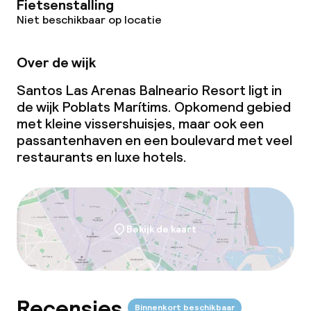
Fietsenstalling
Terras
Niet beschikbaar op locatie
Zonneterras
Over de wijk
Eet- en drinkgelegenheden
Santos Las Arenas Balneario Resort ligt in
de wijk Poblats Marítims. Opkomend gebied
Restaurant
met kleine vissershuisjes, maar ook een
passantenhaven en een boulevard met veel
Bar
restaurants en luxe hotels.
Eet- en drinkdiensten
Bekijk de kaart
Ontbijtbuffet
Lunch à la carte
Diner à la carte
Recensies
Binnenkort beschikbaar