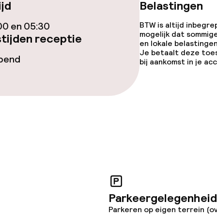
ijd
Belastingen
iensten
00 en 05:30
BTW is altijd inbegre
mogelijk dat sommig
tijden receptie
en lokale belastingen
Roomservice
Je betaalt deze toe
opend
bij aankomst in je a
te
orzieningen
teiten
Parkeergelegenheid
uimte
Parkeren op eigen terrein (o