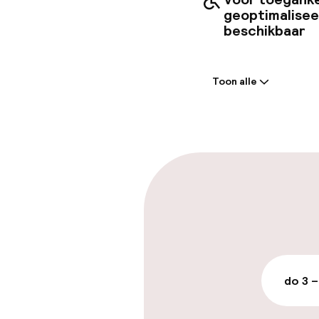
geoptimalise
beschikbaar
Welkom
Toon alle
Receptie: 24 
Bagageruimte
Parkeren & mob
Parkeergelege
terrein (buite
Mogelijk extra k
do 3 –
Openbaar par