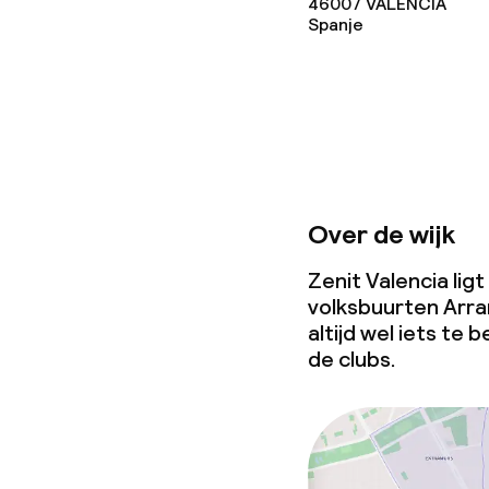
46007
VALENCIA
Spanje
Vergaderruim
Beleid
Overal rookvri
Over de wijk
Zenit Valencia ligt
volksbuurten Arra
altijd wel iets te
de clubs.