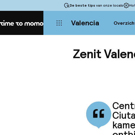
De beste tips
van onze locals
Ho
Valencia
Overzich
Home
Zenit Valen
Centr
Ciuta
kamer
ontbi