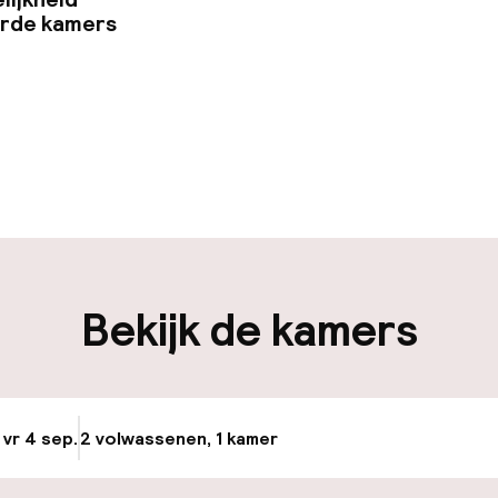
erde kamers
uur geopend
iliteit
Bekijk de kamers
nheid op eigen
n)
osten
 vr 4 sep.
2 volwassenen, 1 kamer
Update beschikba
keren