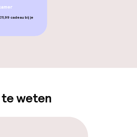
llness
kamer
 / gym
11,99 cadeau bij je
 te weten
gelegenheden