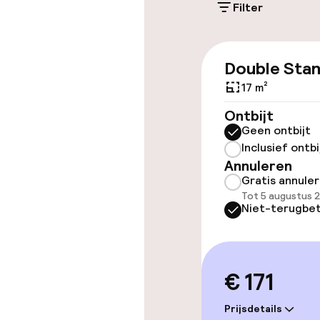
Filter
Toegankelijkhe
Double Sta
Overal rolstoe
17 m²
Lift
Ontbijt
Geen ontbijt
Inclusief ontbi
Annuleren
Gratis annule
Kamers
Tot 5 augustus 
Niet-terugbet
Voor toeganke
geoptimalise
beschikbaar
€ 171
Prijsdetails