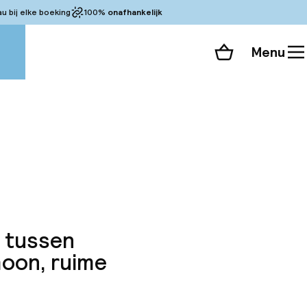
 bij elke boeking
100%
onafhankelijk
Menu
Winkelmand
Bekijk de kamers
 alle 42 foto’s
: tussen
hoon, ruime