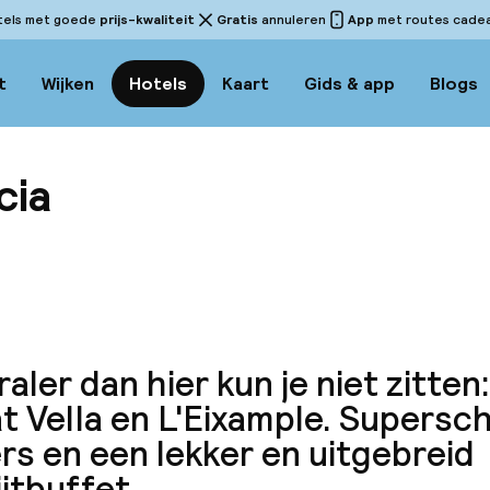
tels met goede
prijs-kwaliteit
Gratis
annuleren
App
met routes cadeau
t
Wijken
Hotels
Kaart
Gids & app
Blogs
cia
Bekijk
aler dan hier kun je niet zitten
t Vella en L'Eixample. Supersc
s en een lekker en uitgebreid
jtbuffet.