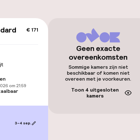
id
ndard
€ 171
ltoegankelijk
Voor toegankelij
geoptimaliseerd
beschikbaar
Geen exacte
overeenkomsten
jt
Sommige kamers zijn niet
beschikbaar of komen niet
ren
overeen met je voorkeuren.
2026 om 21:59
Toon 4 uitgesloten
aalbaar
kamers
lijkheid
erde kamers
3–4 sep.