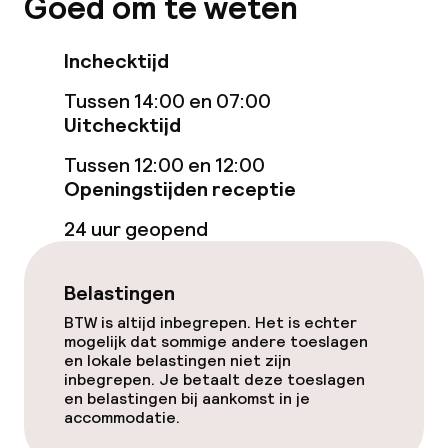
Goed om te weten
Turks stoombad (hamam)
Inchecktijd
Massage
Tussen 14:00 en 07:00
Uitchecktijd
Entertainment
Tussen 12:00 en 12:00
Gratis wifi
Openingstijden receptie
24 uur geopend
Eet- en drinkgelegenheden
Belastingen
Bar
BTW is altijd inbegrepen. Het is echter
mogelijk dat sommige andere toeslagen
en lokale belastingen niet zijn
Eet- en drinkdiensten
inbegrepen. Je betaalt deze toeslagen
en belastingen bij aankomst in je
Ontbijt à la carte
accommodatie.