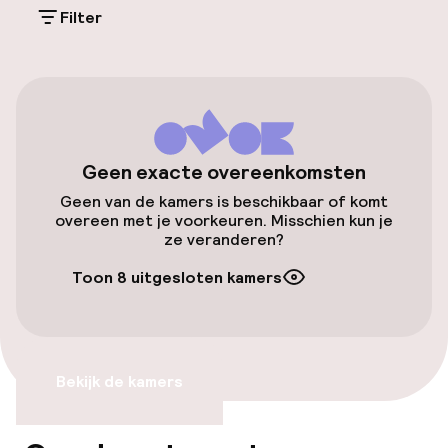
(buiten)
Filter
Mogelijk extra kosten
Openbaar parkeren
Luchthavenshuttle
Geen exacte overeenkomsten
Transferservice
Geen van de kamers is beschikbaar of komt
overeen met je voorkeuren. Misschien kun je
ze veranderen?
Toegankelijkheid
Toon 8 uitgesloten kamers
Lift
Zwemmen & wellness
Bekijk de kamers
Stoombad