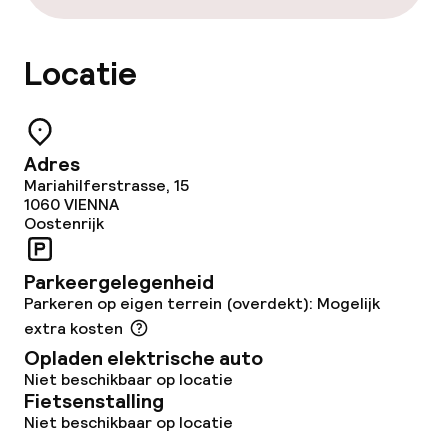
Roomservice
Locatie
Dieetopties
Glutenvrije opties
Adres
Vegetarische opties
Mariahilferstrasse, 15
1060
VIENNA
Oostenrijk
Schoonmaakvoorzieningen
Parkeergelegenheid
Wasservice
Parkeren op eigen terrein (overdekt): Mogelijk
extra kosten
Opladen elektrische auto
Beleid
Niet beschikbaar op locatie
Fietsenstalling
Overal rookvrij
Niet beschikbaar op locatie