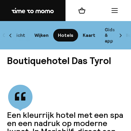
Home
Winkelmand
Menu
W
Gids
Overzicht
Wijken
Hotels
Kaart
&
Bl
Scroll naar links
Scrol
app
B
Boutiquehotel Das Tyrol
Bekijk alle
best
Reisi
Een kleurrijk hotel met een spa
en een nadruk op moderne
We