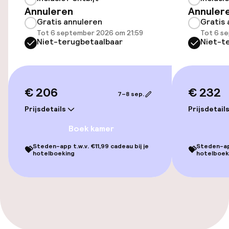
Gratis wifi
Annuleren
Annuler
Gratis annuleren
Gratis 
Tot 6 september 2026 om 21:59
Tot 6 s
Niet-terugbetaalbaar
Niet-t
Eet- en drinkgelegenheden
Restaurant
€ 206
€ 232
Bar
7–8 sep.
Prijsdetails
Prijsdetail
Eet- en drinkdiensten
Boek kamer
Steden-app t.w.v. €11,99 cadeau bij je
Steden-app
💝
💝
Ontbijtbuffet
hotelboeking
hotelboek
Lunch à la carte
Diner à la carte
Roomservice