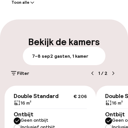
Toon alle
Receptie: 24 uur geopend
Meertalige medewerkers
Bagageruimte
Bekijk de kamers
Parkeren & mobiliteit
7–8 sep
2 gasten, 1 kamer
Openbaar parkeren
Filter
1
/
2
Toegankelijkheid
€ 206
Double Standard
Double 
€ 206
Lift
16 m²
16 m²
Ontbijt
Ontbijt
Entertainment
Geen ontbijt
Geen o
Inclusief ontbijt
Inclusi