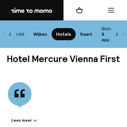
Home
Winkelmand
Menu
W
Gids
Overzicht
Wijken
Hotels
Kaart
&
Bl
Scroll naar links
Scrol
app
B
Hotel Mercure Vienna First
Bekijk alle
best
Reisi
We
Lees meer
Informatie gedeeld door de