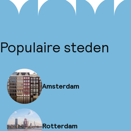
Populaire steden
Amsterdam
Rotterdam