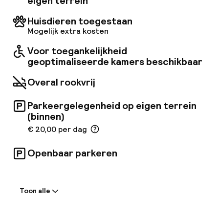
eigen terrein
om te ontspannen op het gezellige terras.
Huisdieren toegestaan
Mogelijk extra kosten
Voor toegankelijkheid
geoptimaliseerde kamers beschikbaar
Overal rookvrij
Parkeergelegenheid op eigen terrein
(binnen)
€ 20,00 per dag
Openbaar parkeren
Welkom
Toon alle
Receptie: 24 uur geopend