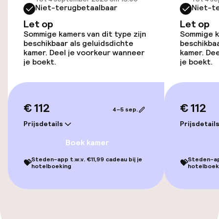
Niet-terugbetaalbaar
Niet-t
Voor toegankelijkheid
Let op
Let op
geoptimaliseerde kamers beschikbaar
Sommige kamers van dit type zijn
Sommige ka
beschikbaar als geluidsdichte
beschikbaa
kamer. Deel je voorkeur wanneer
kamer. Dee
je boekt.
je boekt.
Kamers
Voor toegankelijkheid
geoptimaliseerde kamers beschikbaar
€ 112
€ 112
4–5 sep.
Prijsdetails
Prijsdetail
Entertainment
Boek kamer
Gratis wifi
Steden-app t.w.v. €11,99 cadeau bij je
Steden-app
💝
💝
hotelboeking
hotelboek
Eet- en drinkgelegenheden
Bar