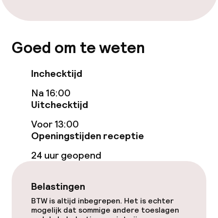
Eet- en drinkdiensten
Goed om te weten
Ontbijtbuffet
Inchecktijd
Beleid
Na 16:00
Overal rookvrij
Uitchecktijd
Voor 13:00
Kleine huisdieren toegestaan (minder
Openingstijden receptie
dan de 5 kg)
24 uur geopend
Belastingen
BTW is altijd inbegrepen. Het is echter
mogelijk dat sommige andere toeslagen