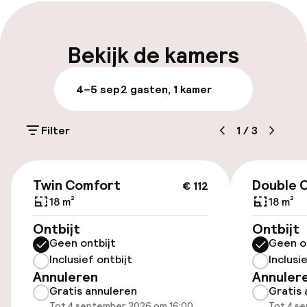
Parkeren & mobiliteit
Parkeergelegenheid op eigen terrein
Bekijk de kamers
(binnen)
€ 20,00 per dag
4–5 sep
2 gasten, 1 kamer
Openbaar parkeren
Filter
1
/
3
Oplaadpunt elektrische auto op
locatie
€ 112
Twin Comfort
Double 
€ 112
Luchthavenshuttle
18 m²
18 m²
Ontbijt
Ontbijt
Toegankelijkheid
Geen ontbijt
Geen o
Inclusief ontbijt
Inclusi
Overal rolstoeltoegankelijk
Annuleren
Annuler
Gratis annuleren
Gratis 
Lift
Tot 4 september 2026 om 16:00
Tot 4 s