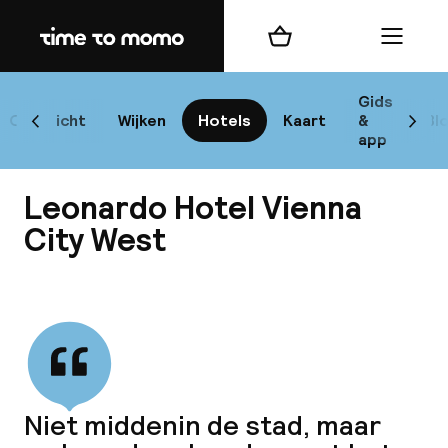
Home
Winkelmand
Menu
W
Gids
Overzicht
Wijken
Hotels
Kaart
&
Bl
Scroll naar links
Scrol
app
B
Leonardo Hotel Vienna
City West
Bekijk alle
best
Reisi
We
Niet middenin de stad, maar