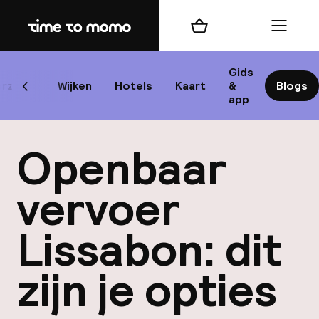
Home
Winkelmand
Menu
Lis
Gids
rzicht
Wijken
Hotels
Kaart
&
Blogs
Scroll naar links
app
B
Openbaar
vervoer
Lissabon: dit
best
zijn je opties
Reisi
We