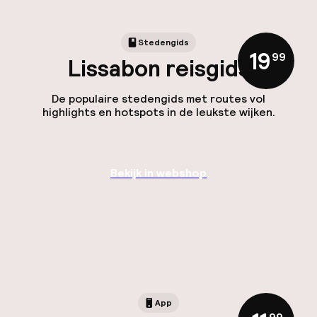
Stedengids
19
,
99
Lissabon reisgids
De populaire stedengids met routes vol
highlights en hotspots in de leukste wijken.
Bekijk in webshop
App
,