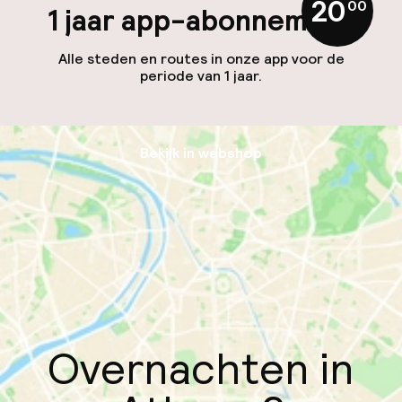
20
,
00
1 jaar app-abonnement
Alle steden en routes in onze app voor de
periode van 1 jaar.
Bekijk in webshop
Overnachten in