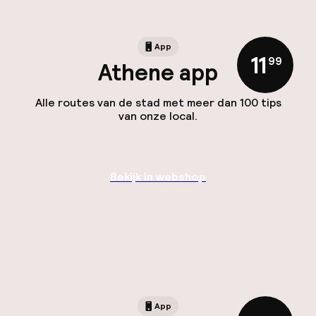
App
11
,
99
Athene app
Alle routes van de stad met meer dan 100 tips
van onze local.
Bekijk in webshop
App