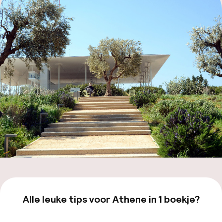
Mijn
ver
Hul
O
Ne
Alle leuke tips voor Athene in 1 boekje?
Facebo
Bekijk de gids van €19,99