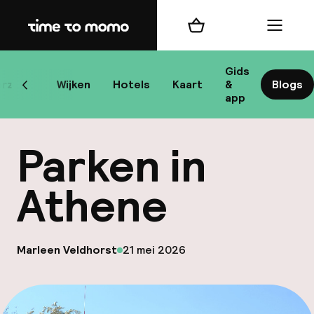
Home
Winkelmand
Menu
At
Gids
rzicht
Wijken
Hotels
Kaart
&
Blogs
Scroll naar links
app
B
Parken in
Athene
best
op
Marleen Veldhorst
21 mei 2026
Gepubliceerd door
Reisi
We