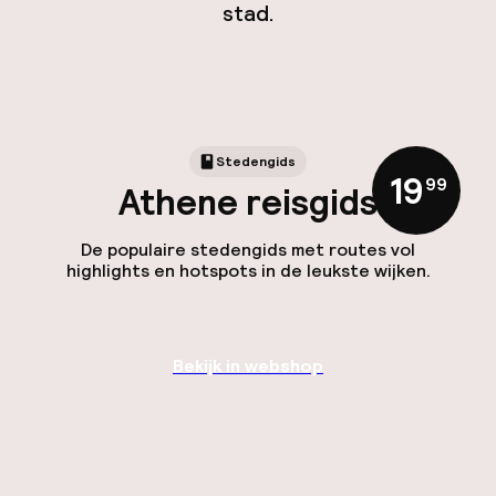
stad.
Stedengids
19
,
99
Athene reisgids
De populaire stedengids met routes vol
highlights en hotspots in de leukste wijken.
Bekijk in webshop