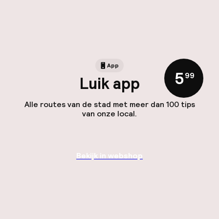
App
5
,
99
Luik app
Alle routes van de stad met meer dan 100 tips
van onze local.
Bekijk in webshop