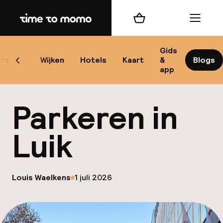
Home
Winkelmand
Menu
Gids
rzicht
Wijken
Hotels
Kaart
&
Blogs
Scroll naar links
app
B
Parkeren in
Luik
best
op
Louis Waelkens
1 juli 2026
Gepubliceerd door
Reisi
We