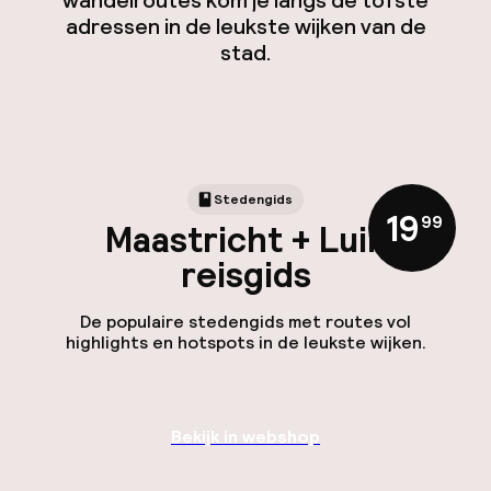
wandelroutes kom je langs de tofste
adressen in de leukste wijken van de
stad.
Stedengids
19
,
99
Maastricht + Luik
reisgids
De populaire stedengids met routes vol
highlights en hotspots in de leukste wijken.
Bekijk in webshop