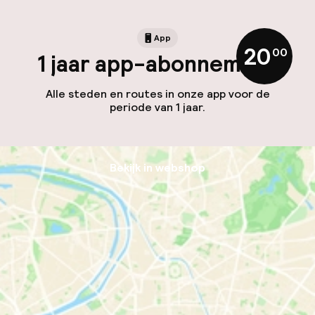
App
20
,
00
1 jaar app-abonnement
Alle steden en routes in onze app voor de
periode van 1 jaar.
Bekijk in webshop