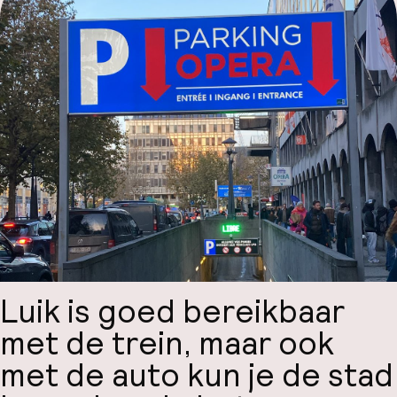
Mijn
ver
Hul
O
Ne
Luik is goed bereikbaar
met de trein, maar ook
met de auto kun je de stad
Facebo