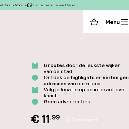
et
Track&Trace
Klantenservice
ma t/m vr
Menu
Winkelmand
6 routes
door de leukste wijken
van de stad
Ontdek de
highlights
en
verborgen
adressen
van onze local
Volg je locatie op de interactieve
kaart
Geen
advertenties
€ 11
,
99
Toevoegen