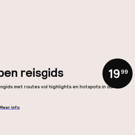
en reisgids
19
,
99
ngids met routes vol highlights en hotspots in de
Meer info