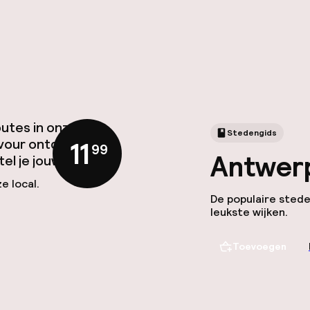
outes in onze
Stedengids
avour ontdek je de
11
,
99
Antwerp
l je jouw ideale
e local.
De populaire stede
leukste wijken.
Toevoegen