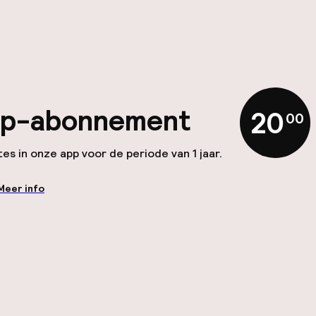
app-abonnement
20
,
00
es in onze app voor de periode van 1 jaar.
Meer info