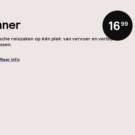
nner
16
,
99
sche reiszaken op één plek: van vervoer en verblijf
ssen.
Meer info