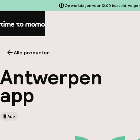
Op werkdagen voor 12:00 besteld,
volge
Home
Alle producten
Antwerpen
app
App