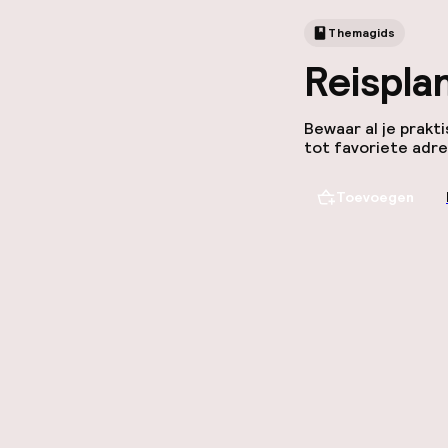
Themagids
Reispla
Bewaar al je prakti
tot favoriete adre
Toevoegen