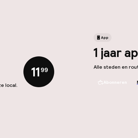
App
1 jaar 
Alle steden en rout
11
,
99
Abonneren
e local.