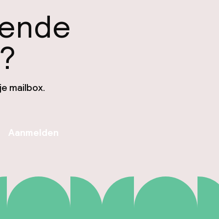
gende
n?
je mailbox.
Aanmelden