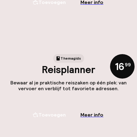
Toevoegen
Meer info
Themagids
16
,
99
Reisplanner
Bewaar al je praktische reiszaken op één plek: van
vervoer en verblijf tot favoriete adressen.
Toevoegen
Meer info