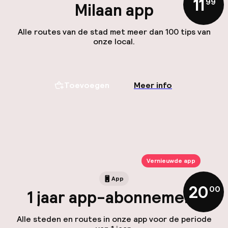
11
,
99
Milaan app
Alle routes van de stad met meer dan 100 tips van
onze local.
Toevoegen
Meer info
Vernieuwde app
App
20
,
00
1 jaar app-abonnement
Alle steden en routes in onze app voor de periode