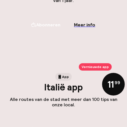
van 1 jaar.
Abonneren
Meer info
Vernieuwde app
App
11
,
99
Italië app
Alle routes van de stad met meer dan 100 tips van
onze local.