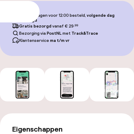
Toevoegen
Op werkdagen voor 12:00 besteld,
volgende dag
bezorgd
Gratis bezorgd
vanaf € 29
,99
Bezorging via
PostNL
met
Track&Trace
Klantenservice
ma t/m vr
Alle foto’s
Eigenschappen