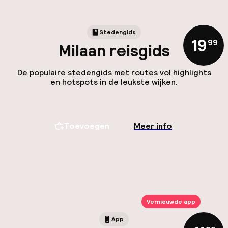
Stedengids
19
,
99
Milaan reisgids
De populaire stedengids met routes vol highlights
en hotspots in de leukste wijken.
Toevoegen
Meer info
Vernieuwde app
App