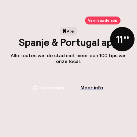
Vernieuwde app
App
11
,
99
Spanje & Portugal app
Alle routes van de stad met meer dan 100 tips van
onze local.
Toevoegen
Meer info