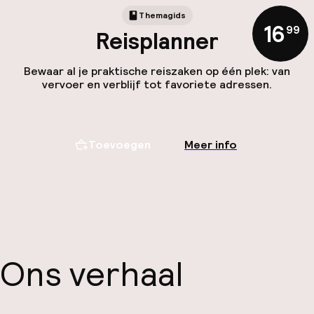
Themagids
16
,
99
Reisplanner
Bewaar al je praktische reiszaken op één plek: van
vervoer en verblijf tot favoriete adressen.
Toevoegen
Meer info
Ons verhaal