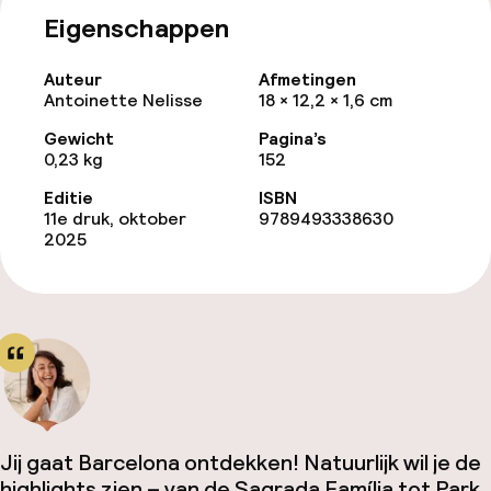
Eigenschappen
Auteur
Afmetingen
Antoinette Nelisse
18 × 12,2 × 1,6 cm
Gewicht
Pagina’s
0,23 kg
152
Editie
ISBN
11e druk, oktober
9789493338630
2025
Jij gaat Barcelona ontdekken! Natuurlijk wil je de
highlights zien – van de Sagrada Família tot Park