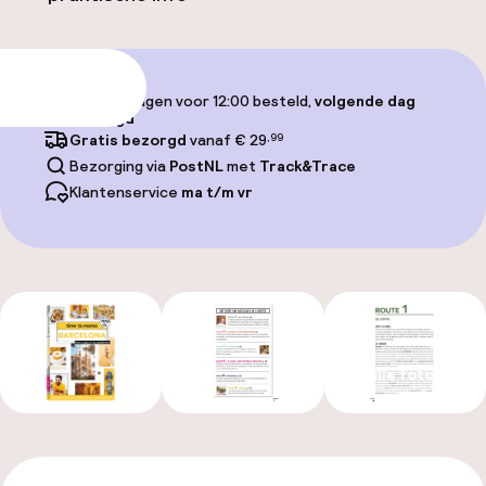
Toevoegen
Op werkdagen voor 12:00 besteld,
volgende dag
bezorgd
Gratis bezorgd
vanaf € 29
,99
Bezorging via
PostNL
met
Track&Trace
Klantenservice
ma t/m vr
Alle foto’s