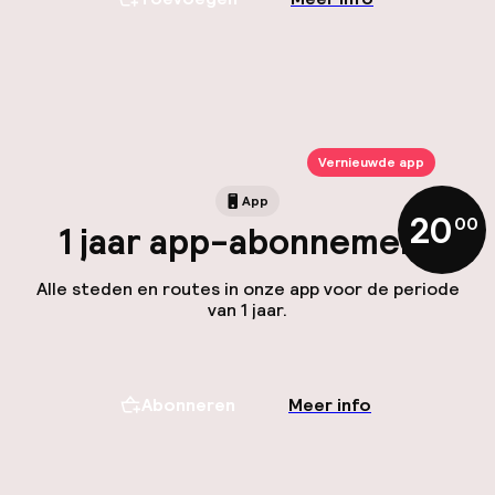
Vernieuwde app
App
20
,
00
1 jaar app-abonnement
Alle steden en routes in onze app voor de periode
van 1 jaar.
Abonneren
Meer info