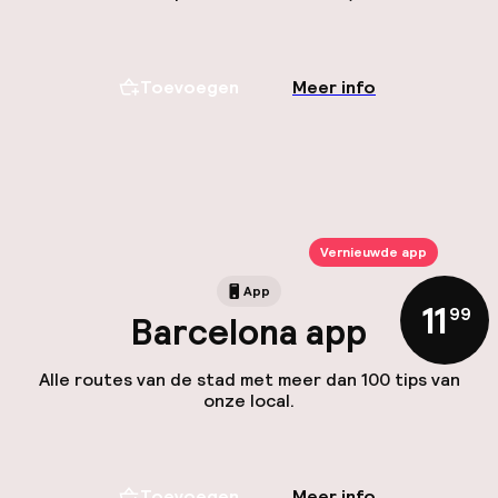
Toevoegen
Meer info
Vernieuwde app
App
11
,
99
Barcelona app
Alle routes van de stad met meer dan 100 tips van
onze local.
Toevoegen
Meer info