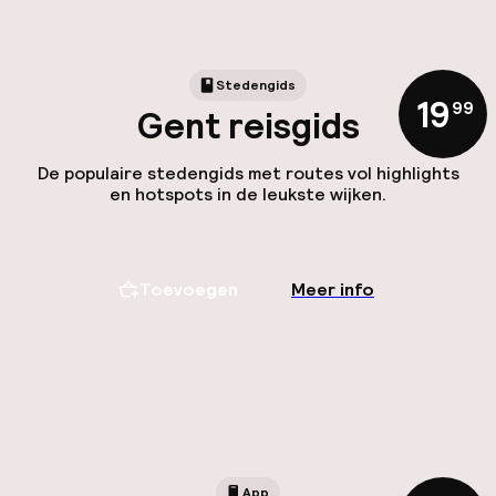
Stedengids
19
,
99
Gent reisgids
De populaire stedengids met routes vol highlights
en hotspots in de leukste wijken.
Toevoegen
Meer info
App