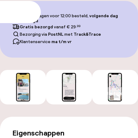
Toevoegen
Op werkdagen voor 12:00 besteld,
volgende dag
bezorgd
Gratis bezorgd
vanaf € 29
,99
Bezorging via
PostNL
met
Track&Trace
Klantenservice
ma t/m vr
Alle foto’s
Eigenschappen