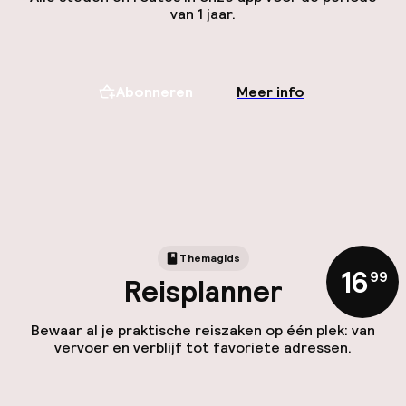
van 1 jaar.
Abonneren
Meer info
Themagids
16
,
99
Reisplanner
Bewaar al je praktische reiszaken op één plek: van
vervoer en verblijf tot favoriete adressen.