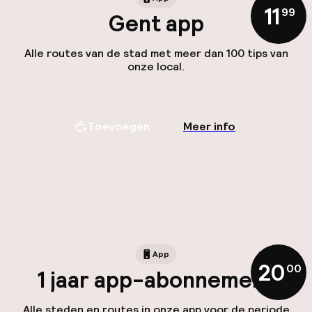
11
,
99
Gent app
Alle routes van de stad met meer dan 100 tips van
onze local.
Toevoegen
Meer info
App
20
,
00
1 jaar app-abonnement
Alle steden en routes in onze app voor de periode