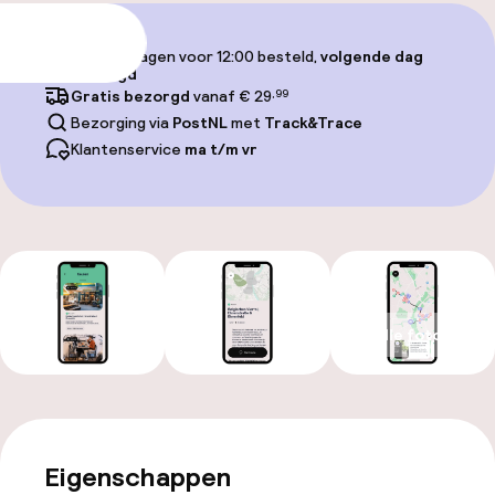
Toevoegen
Op werkdagen voor 12:00 besteld,
volgende dag
bezorgd
Gratis bezorgd
vanaf € 29
,99
Bezorging via
PostNL
met
Track&Trace
Klantenservice
ma t/m vr
Alle foto’s
Eigenschappen