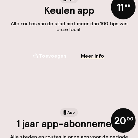
11
,
99
Keulen app
Alle routes van de stad met meer dan 100 tips van
onze local.
Toevoegen
Meer info
App
20
,
00
1 jaar app-abonnement
Alle steden en routes in onze app voor de periode