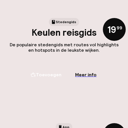
Stedengids
19
,
99
Keulen reisgids
De populaire stedengids met routes vol highlights
en hotspots in de leukste wijken.
Toevoegen
Meer info
App