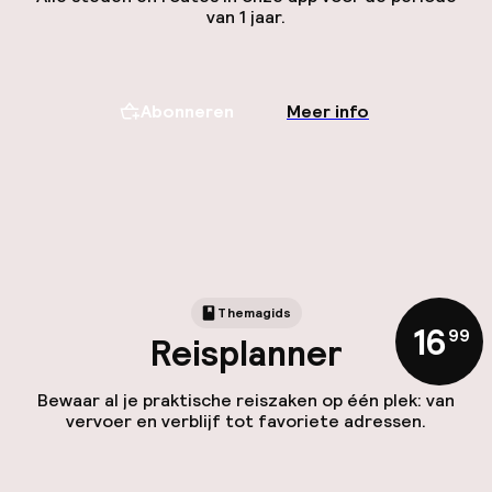
van 1 jaar.
Abonneren
Meer info
Themagids
16
,
99
Reisplanner
Bewaar al je praktische reiszaken op één plek: van
vervoer en verblijf tot favoriete adressen.