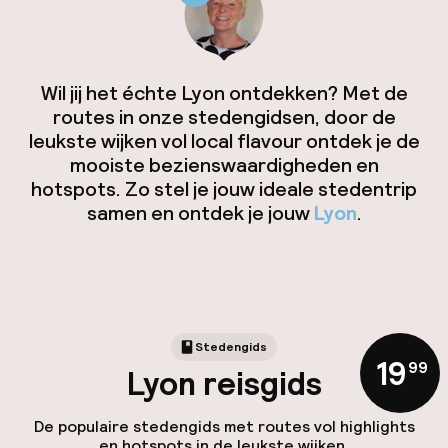
Wil jij het échte Lyon ontdekken? Met de
routes in onze stedengidsen, door de
leukste wijken vol local flavour ontdek je de
mooiste bezienswaardigheden en
hotspots. Zo stel je jouw ideale stedentrip
samen en ontdek je jouw
Lyon
.
Stedengids
19
,
99
Lyon reisgids
De populaire stedengids met routes vol highlights
en hotspots in de leukste wijken.