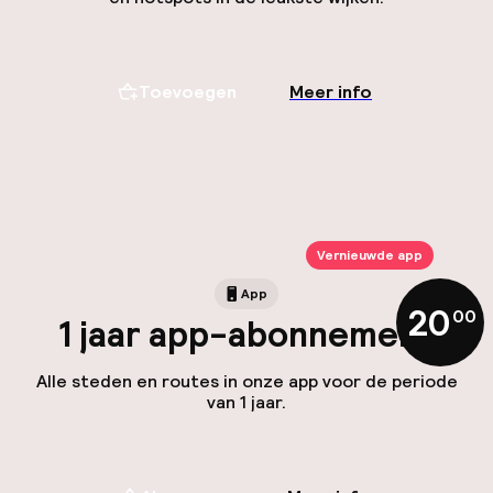
Toevoegen
Meer info
Vernieuwde app
App
20
,
00
1 jaar app-abonnement
Alle steden en routes in onze app voor de periode
van 1 jaar.