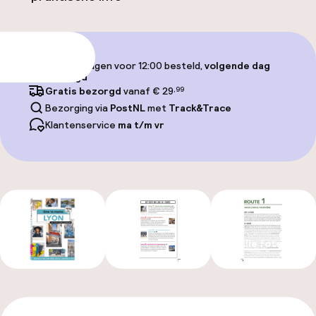
Toevoegen
Op werkdagen voor 12:00 besteld,
volgende dag
bezorgd
Gratis bezorgd
vanaf € 29
,99
Bezorging via
PostNL
met
Track&Trace
Klantenservice
ma t/m vr
Alle foto’s