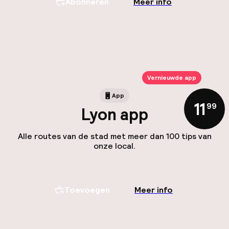
Abonneren
Meer info
Vernieuwde app
App
11
,
99
Lyon app
Alle routes van de stad met meer dan 100 tips van
onze local.
Toevoegen
Meer info