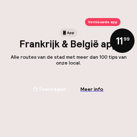
Vernieuwde app
App
11
,
99
Frankrijk & België app
Alle routes van de stad met meer dan 100 tips van
onze local.
Toevoegen
Meer info