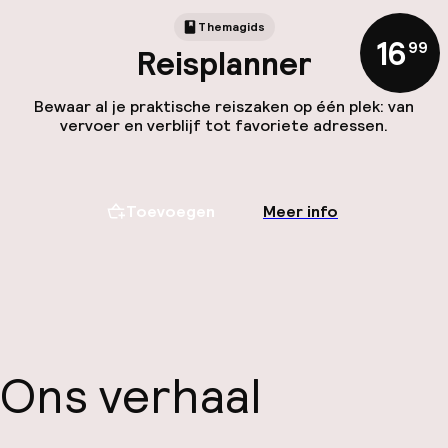
Themagids
16
,
99
Reisplanner
Bewaar al je praktische reiszaken op één plek: van
vervoer en verblijf tot favoriete adressen.
Toevoegen
Meer info
Ons verhaal