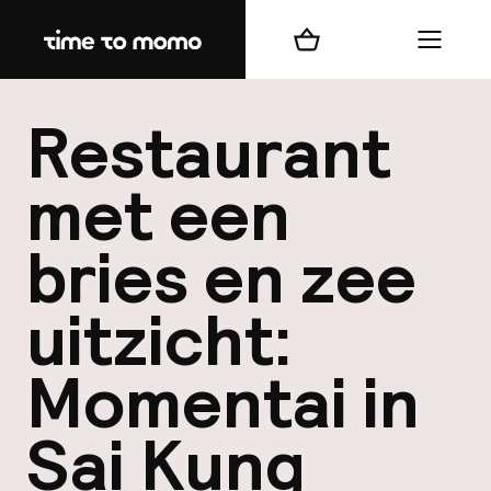
Home
Winkelmand
Menu
b
Restaurant
met een
bries en zee
best
uitzicht:
Reisi
We
Momentai in
Mijn
Sai Kung
ver