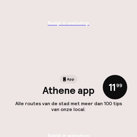
Bekijk in webshop
App
11
,
99
Athene app
Alle routes van de stad met meer dan 100 tips
van onze local.
Bekijk in webshop