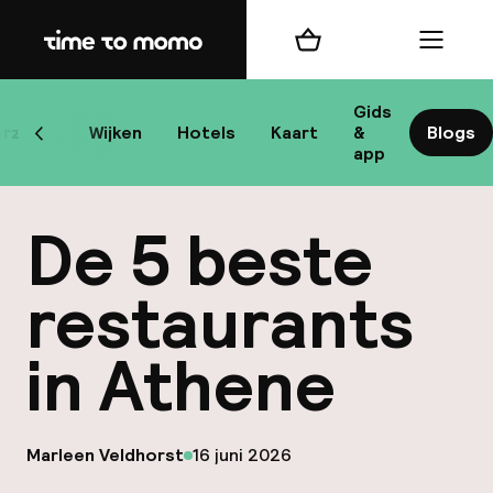
Home
Winkelmand
Menu
At
Gids
rzicht
Wijken
Hotels
Kaart
&
Blogs
Scroll naar links
app
B
De 5 beste
restaurants
in Athene
best
Reisi
op
Marleen Veldhorst
16 juni 2026
We
Gepubliceerd door