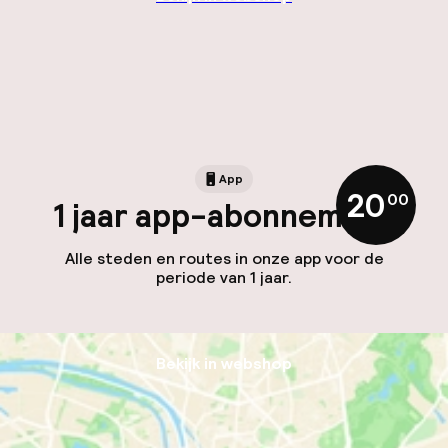
App
20
,
00
1 jaar app-abonnement
Alle steden en routes in onze app voor de
periode van 1 jaar.
Bekijk in webshop