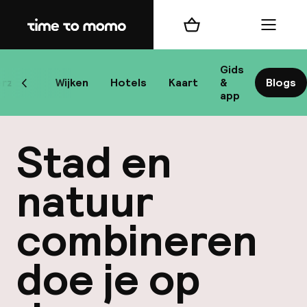
Home
Winkelmand
Menu
Ame
Gids
rzicht
Wijken
Hotels
Kaart
&
Blogs
Scroll naar links
app
Be
Stad en
natuur
combineren
bes
Rei
doe je op
Mi