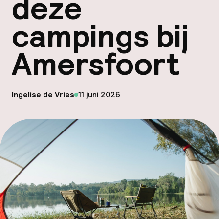
deze
Code
campings bij
Hu
Amersfoort
op
Ingelise de Vries
11 juni 2026
Gepubliceerd door
Fac