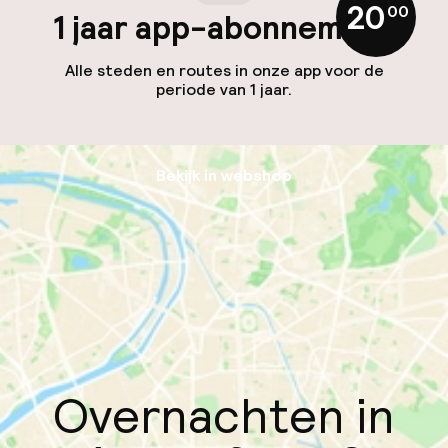
20
,
00
1 jaar app-abonnement
Alle steden en routes in onze app voor de
periode van 1 jaar.
Bekijk in webshop
Overnachten in