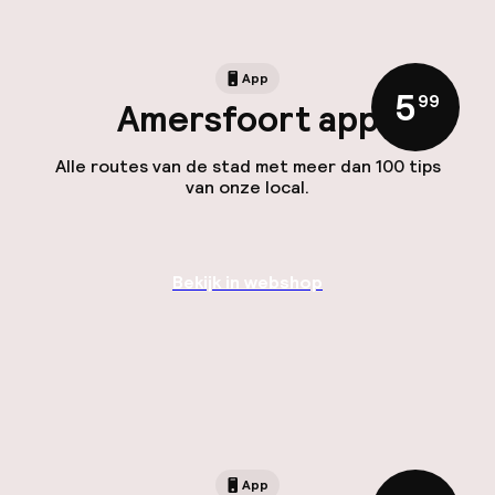
App
5
,
99
Amersfoort app
Alle routes van de stad met meer dan 100 tips
van onze local.
Bekijk in webshop
App