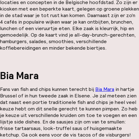
locaties en concepten in de Belgische hoofdstad. Zo zijn er
kiosken met een beperkte kaart, gelegen op groene plekken
in de stad waar je tot rust kan komen. Daarnaast zijn er zo’n
4 cafés in populaire wijken waar je kan ontbijten, brunchen,
lunchen of een vieruurtje eten. Elke zaak is kleurrijk, hip en
gemoedelijk. Op de kaart vind je all-day-brunch-gerechten,
hamburgers, salades, smoothies, verschillende
koffiebereidingen en minder bekende biertjes.
Bia Mara
Fans van fish and chips kunnen terecht bij
Bia Mara
in hartje
Brussel of in hun tweede zaak in Elsene. Je zal meteen zien
dat naast een portie traditionele fish and chips je heel veel
keuze hebt om dit snelle gerecht te kunnen pimpen. Zo heb
je keuze uit verschillende kruiden om toe te voegen en een
lijstje side dishes. En de sausjes zijn om van te smullen:
frisse tartaarsaus, look-truffel saus of huisgemaakte
ketchup. Ga ook eens voor de vis tacos of de visburgers!