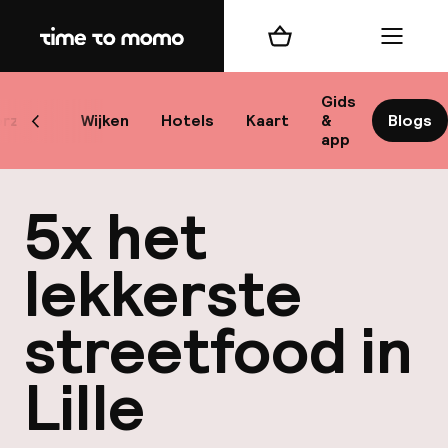
Home
Winkelmand
Menu
L
Gids
rzicht
Wijken
Hotels
Kaart
&
Blogs
Scroll naar links
app
B
5x het
lekkerste
streetfood in
best
Lille
Reisi
We