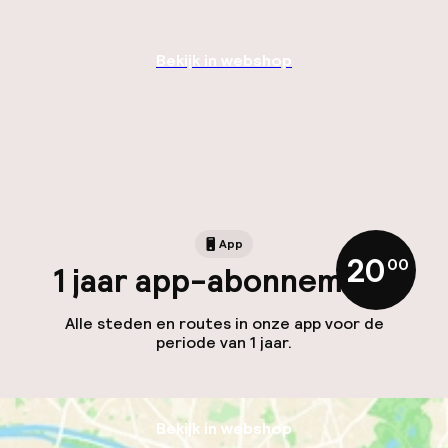
Bekijk in webshop
App
20
,
00
1 jaar app-abonnement
Alle steden en routes in onze app voor de
periode van 1 jaar.
Bekijk in webshop