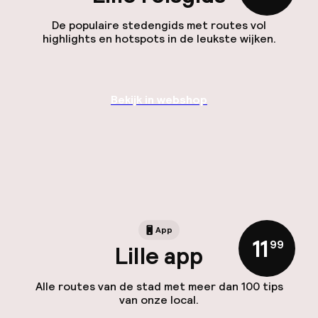
De populaire stedengids met routes vol
highlights en hotspots in de leukste wijken.
Bekijk in webshop
App
11
,
99
Lille app
Alle routes van de stad met meer dan 100 tips
van onze local.