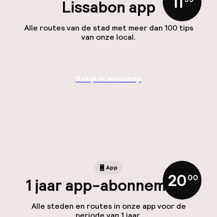
11
Lissabon app
Alle routes van de stad met meer dan 100 tips
van onze local.
Bekijk in webshop
App
20
,
00
1 jaar app-abonnement
Alle steden en routes in onze app voor de
periode van 1 jaar.