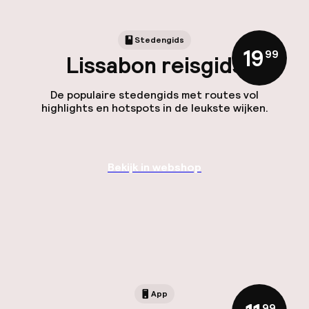
Stedengids
19
,
99
Lissabon reisgids
De populaire stedengids met routes vol
highlights en hotspots in de leukste wijken.
Bekijk in webshop
App
,
99