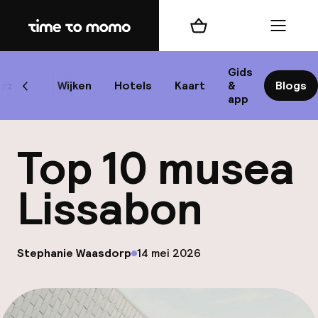
Home
Winkelmand
Menu
Lis
Gids
rzicht
Wijken
Hotels
Kaart
&
Blogs
Scroll naar links
app
B
Top 10 musea
Lissabon
best
op
Stephanie Waasdorp
14 mei 2026
Gepubliceerd door
Reisi
We