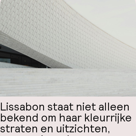
Mijn
ver
Hul
O
Ne
Lissabon staat niet alleen
bekend om haar kleurrijke
straten en uitzichten,
Facebo