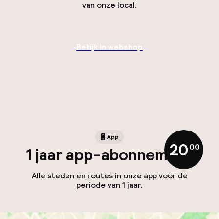
van onze local.
Bekijk in webshop
App
20
,
00
1 jaar app-abonnement
Alle steden en routes in onze app voor de
periode van 1 jaar.