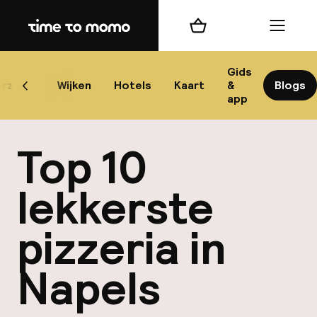
Home
Winkelmand
Menu
Na
Gids
rzicht
Wijken
Hotels
Kaart
&
Blogs
Scroll naar links
app
B
Top 10
lekkerste
pizzeria in
best
Napels
Reisi
We