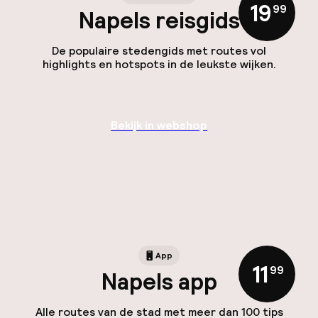
19
,
99
Napels reisgids
De populaire stedengids met routes vol
highlights en hotspots in de leukste wijken.
Bekijk in webshop
App
11
,
99
Napels app
Alle routes van de stad met meer dan 100 tips