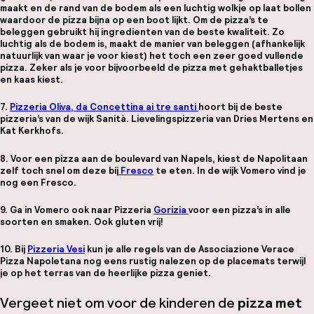
maakt en de rand van de bodem als een luchtig wolkje op laat bollen
waardoor de pizza bijna op een boot lijkt. Om de pizza’s te
beleggen gebruikt hij ingredienten van de beste kwaliteit. Zo
luchtig als de bodem is, maakt de manier van beleggen (afhankelijk
natuurlijk van waar je voor kiest) het toch een zeer goed vullende
pizza. Zeker als je voor bijvoorbeeld de pizza met gehaktballetjes
en kaas kiest.
7.
Pizzeria Oliva, da Concettina ai tre santi
hoort bij de beste
pizzeria’s van de wijk
Sanità
. Lievelingspizzeria van Dries Mertens en
Kat Kerkhofs.
8. Voor een pizza aan de
boulevard van Napels
, kiest de Napolitaan
zelf toch snel om deze bij
Fresco
te eten. In de wijk Vomero vind je
nog een Fresco.
9. Ga in Vomero ook naar Pizzeria
Gorizia
voor een pizza’s in alle
soorten en smaken. Ook
gluten vrij
!
10. Bij
Pizzeria Vesi
kun je alle regels van de Associazione Verace
Pizza Napoletana nog eens rustig nalezen op de placemats terwijl
je op het terras van de heerlijke pizza geniet.
Vergeet niet om voor de kinderen de
pizza met