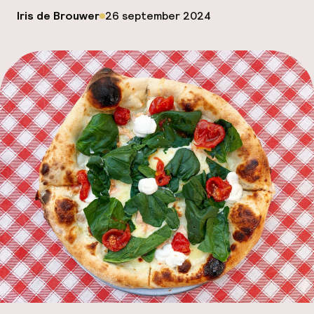
Mijn
op
Iris de Brouwer
26 september 2024
Gepubliceerd door
ver
Hul
O
Ne
Facebo