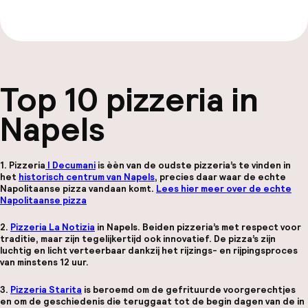
Bekijk de gids van €19,99
Top 10 pizzeria in
Napels
1. Pizzeria
I Decumani
is èèn van de oudste pizzeria’s te vinden in
het
historisch centrum van Napels
, precies daar waar de echte
Napolitaanse pizza vandaan komt.
Lees hier meer over de echte
Napolitaanse pizza
2.
Pizzeria La Notizia
in Napels. Beiden pizzeria’s met respect voor
traditie, maar zijn tegelijkertijd ook innovatief. De pizza’s zijn
luchtig en licht verteerbaar dankzij het rijzings- en rijpingsproces
van minstens 12 uur.
3.
Pizzeria Starita
is beroemd om de gefrituurde voorgerechtjes
en om de geschiedenis die teruggaat tot de begin dagen van de in