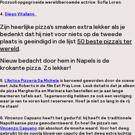
Pozzuoli opgegroeide wereldberoemde actrice
Sofia Loren
.
4.
Diego Vitaliano
Zijn heerlijke pizza’s smaken extra lekker als je
bedenkt dat hij niet voor niets op de tweede
plaats is geeindigd in de lijst
50 beste pizza’s ter
wereld
.
Nieuw bedacht door hem in Napels is de
krokante pizza. Zo lekker!
5.
L’Antica Pizzeria Da Michele
is beroemd geworden door de scene
met Julia Roberts in de film
Eat Pray Love
. Leuk detail is dat je alleen
de
pizza Margherita
en
Marinara
kan bestellen en je aan lange
marmeren tafels eet. Tegenwoordig hebben ze ook een vestiging
waar je van te voren kunt reserveren. Hoef je niet zo lang in de rij
te staan!
6. Vincenzo Capuano heeft het gedurfd: hij heeft de traditionele
Napolitaanse pizza gemoderniseerd. En hoe! De pizza’s van
Vincenzo Capuano
zijn absoluut de moeite waard. Voor het deeg
gebruikt hij de nuvola bloem van caputo die het deeg extra luchtig