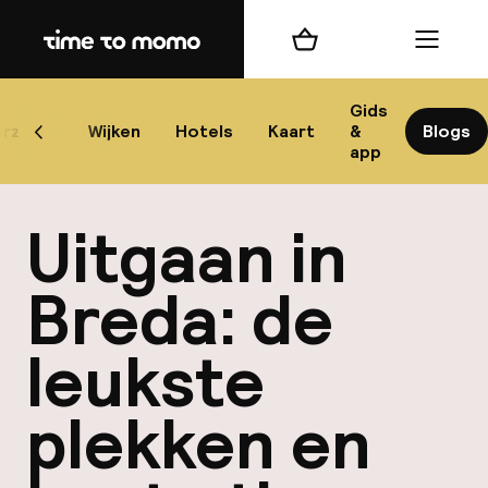
Home
Winkelmand
Menu
B
Gids
rzicht
Wijken
Hotels
Kaart
&
Blogs
Scroll naar links
app
B
Uitgaan in
Breda: de
leukste
best
plekken en
Reisi
We