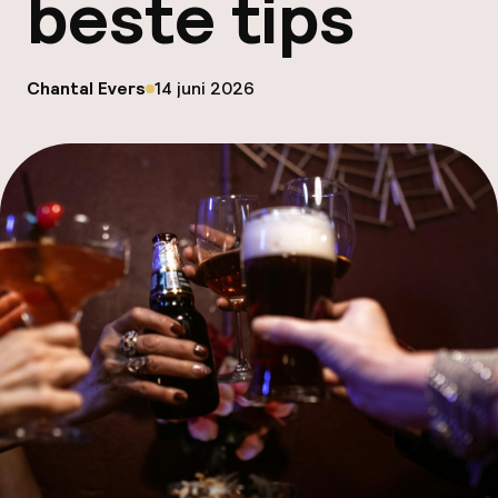
beste tips
Mijn
ver
op
Chantal Evers
14 juni 2026
Gepubliceerd door
Hul
O
Ne
Facebo