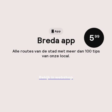
App
5
,
99
Breda app
Alle routes van de stad met meer dan 100 tips
van onze local.
Bekijk in webshop