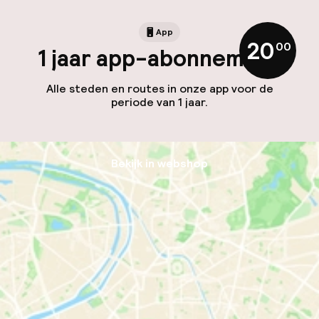
App
20
,
00
1 jaar app-abonnement
Alle steden en routes in onze app voor de
periode van 1 jaar.
Bekijk in webshop