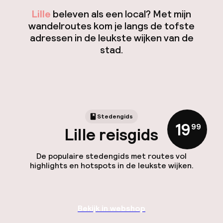
Lille
beleven als een local? Met mijn
wandelroutes kom je langs de tofste
adressen in de leukste wijken van de
stad.
Stedengids
19
,
99
Lille reisgids
De populaire stedengids met routes vol
highlights en hotspots in de leukste wijken.
Bekijk in webshop