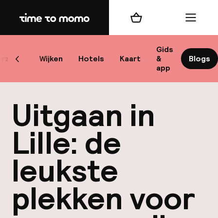
Home
Winkelmand
Menu
L
Gids
rzicht
Wijken
Hotels
Kaart
&
Blogs
Scroll naar links
app
B
Uitgaan in
Lille: de
leukste
best
plekken voor
Reisi
We