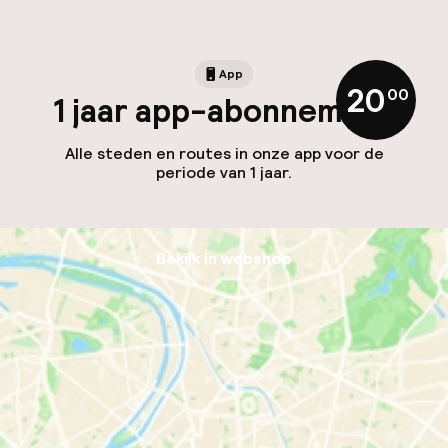
App
20
,
00
1 jaar app-abonnement
Alle steden en routes in onze app voor de
periode van 1 jaar.
Bekijk in webshop