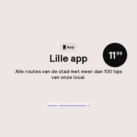
App
11
,
99
Lille app
Alle routes van de stad met meer dan 100 tips
van onze local.
Bekijk in webshop