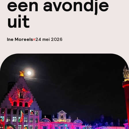
een avondje
Mijn
uit
ver
Hul
op
Ine Moreels
24 mei 2026
Gepubliceerd door
O
Ne
Facebo