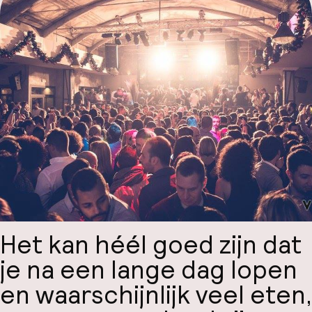
Mijn
ver
Hul
O
Ne
Het kan héél goed zijn dat
je na een lange dag lopen
en waarschijnlijk veel eten,
Facebo