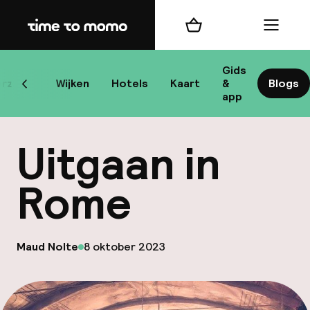
Home
Winkelmand
Menu
R
Gids
rzicht
Wijken
Hotels
Kaart
&
Blogs
Scroll naar links
app
B
Uitgaan in
Rome
best
op
Maud Nolte
8 oktober 2023
Gepubliceerd door
Reisi
We