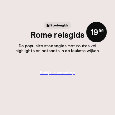
Stedengids
19
,
99
Rome reisgids
De populaire stedengids met routes vol
highlights en hotspots in de leukste wijken.
Bekijk in webshop