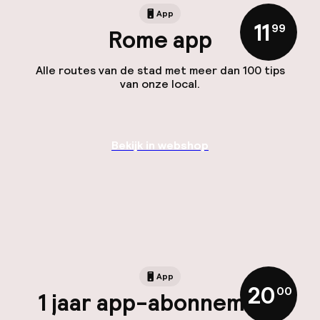
App
11
,
99
Rome app
Alle routes van de stad met meer dan 100 tips
van onze local.
Bekijk in webshop
App
20
,
00
1 jaar app-abonnement