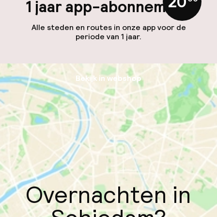
20
1 jaar app-abonnement
Alle steden en routes in onze app voor de
periode van 1 jaar.
Bekijk in webshop
Overnachten in