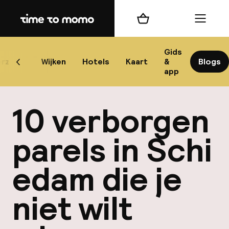
Home
Winkelmand
Menu
Sc
Gids
rzicht
Wijken
Hotels
Kaart
&
Blogs
Scroll naar links
app
Beste
10 verborgen
parels in Schi
edam die je
best
Reisi
niet wilt
We
Mijn