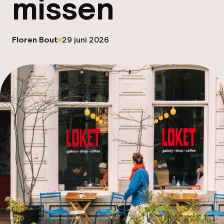
missen
ver
op
Floren Bout
29 juni 2026
Hul
Gepubliceerd door
O
N
Faceb