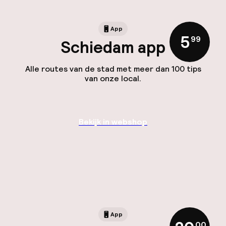
App
5
,
99
Schiedam app
Alle routes van de stad met meer dan 100 tips
van onze local.
Bekijk in webshop
App
,
00