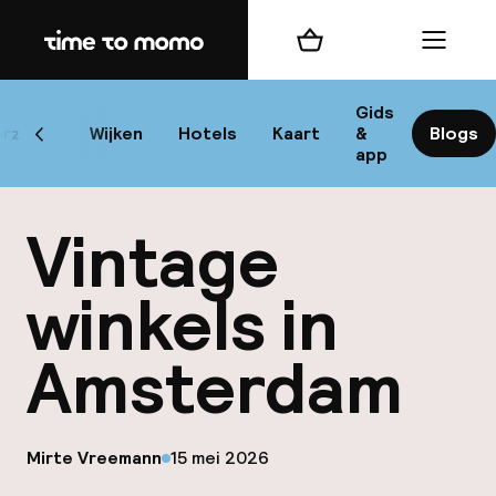
Home
Winkelmand
Menu
Am
Gids
rzicht
Wijken
Hotels
Kaart
&
Blogs
Scroll naar links
app
Bes
Vintage
winkels in
Amsterdam
bes
Rei
W
op
Mirte Vreemann
15 mei 2026
Gepubliceerd door
Mi