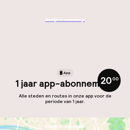
Bekijk in webshop
App
20
,
00
1 jaar app-abonnement
Alle steden en routes in onze app voor de
periode van 1 jaar.
Bekijk in webshop