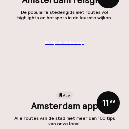
Amsterdam reisgids
De populaire stedengids met routes vol
highlights en hotspots in de leukste wijken.
Bekijk in webshop
App
11
,
99
Amsterdam app
Alle routes van de stad met meer dan 100 tips
van onze local.