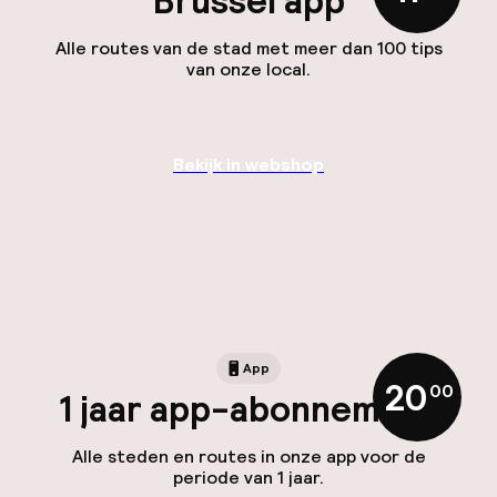
Brussel app
Alle routes van de stad met meer dan 100 tips
van onze local.
Bekijk in webshop
App
20
,
00
1 jaar app-abonnement
Alle steden en routes in onze app voor de
periode van 1 jaar.