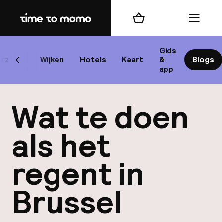
Home
Winkelmand
Menu
Br
Gids
rzicht
Wijken
Hotels
Kaart
&
Blogs
Scroll naar links
app
B
Wat te doen
als het
regent in
best
Brussel
Reisi
We