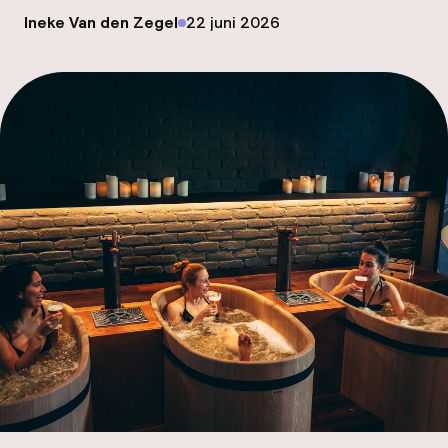
Mijn
op
Ineke Van den Zegel
22 juni 2026
Gepubliceerd door
ver
Hul
O
Ne
Facebo