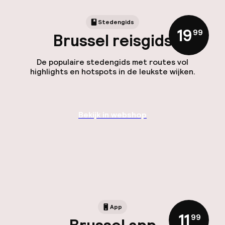
Stedengids
19
,
99
Brussel reisgids
De populaire stedengids met routes vol
highlights en hotspots in de leukste wijken.
Bekijk in webshop
App
11
,
99