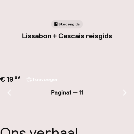
Stedengids
Lissabon + Cascais reisgids
€ 19
,
99
Toevoegen
Pagina
1 — 11
Vorige pagina
Vol
Ons verhaal