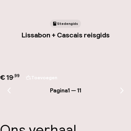
Stedengids
Lissabon + Cascais reisgids
€ 19
,
99
Toevoegen
Pagina
1 — 11
Vorige pagina
Vol
Ons verhaal