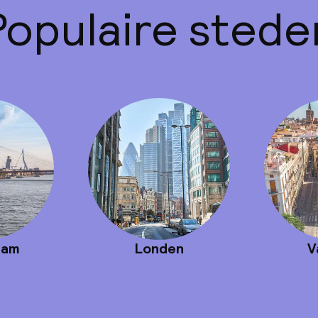
Populaire stede
dam
Londen
V