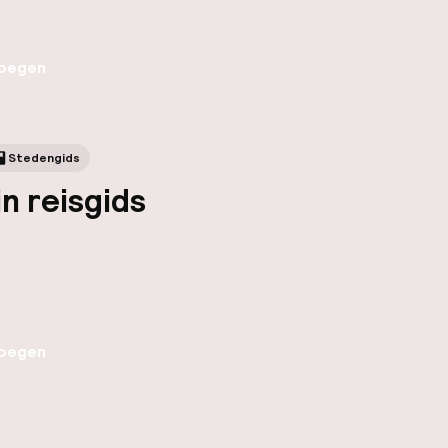
oegen
Stedengids
in reisgids
oegen