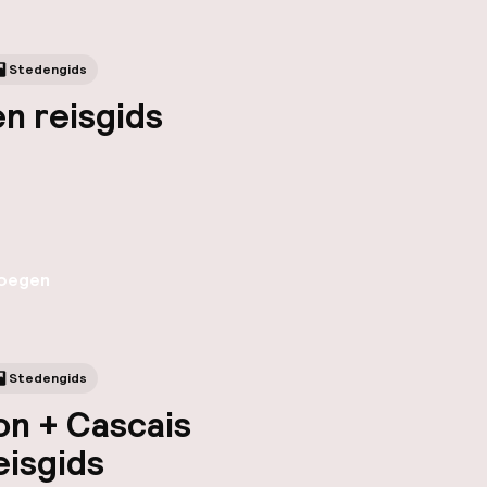
Stedengids
n reisgids
oegen
Stedengids
on + Cascais
eisgids