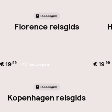
Stedengids
Florence reisgids
H
€ 19
€ 19
,
99
,
99
Toevoegen
Stedengids
Kopenhagen reisgids