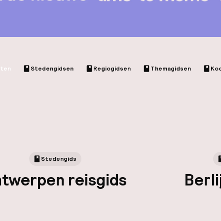
cten
Stedengidsen
Regiogidsen
Themagidsen
Ko
Stedengids
twerpen reisgids
Berli