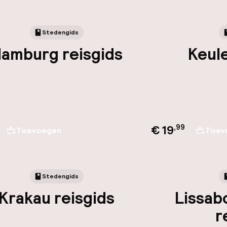
Stedengids
amburg reisgids
Keule
€ 19
,
99
Toevoegen
Toev
Stedengids
Krakau reisgids
Lissab
r