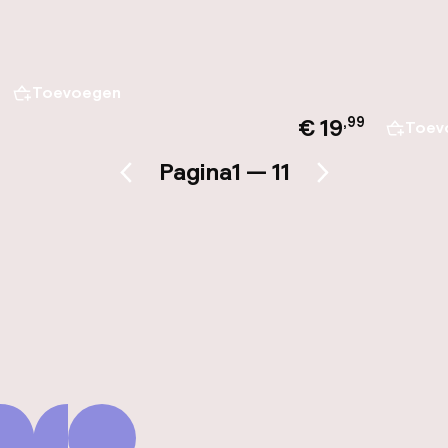
Toevoegen
€ 19
,
99
Toev
Pagina
1 — 11
Vorige pagina
Volgende pagina