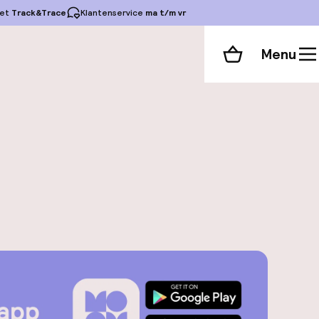
et
Track&Trace
Klantenservice
ma t/m vr
Menu
Winkelmand