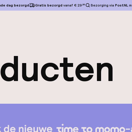
nde dag bezorgd
Gratis bezorgd
vanaf € 29
,99
Bezorging via
PostNL
m
oducten