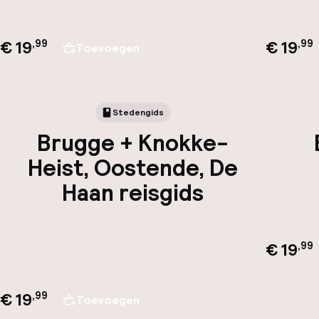
€ 19
€ 19
,
99
,
99
Toevoegen
Stedengids
Brugge + Knokke-
Heist, Oostende, De
Haan reisgids
€ 19
,
99
€ 19
,
99
Toevoegen