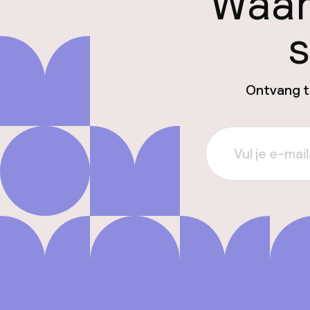
Waar
s
Ontvang ti