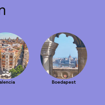
n
alencia
Boedapest