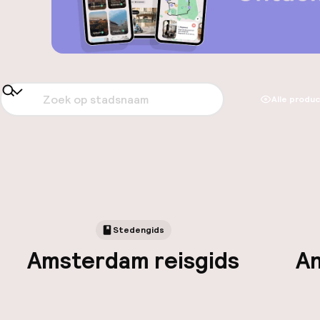
Alle produ
Stedengids
Amsterdam reisgids
An