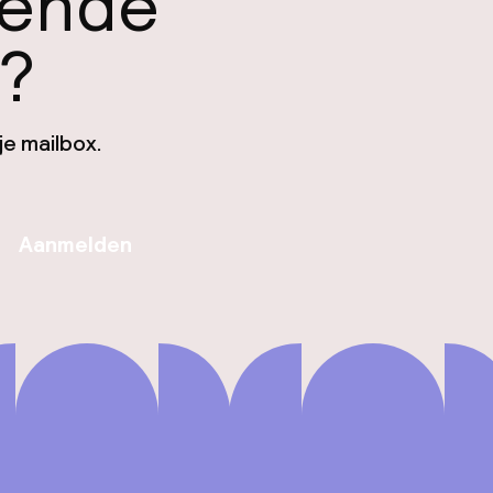
gende
n?
je mailbox.
Aanmelden