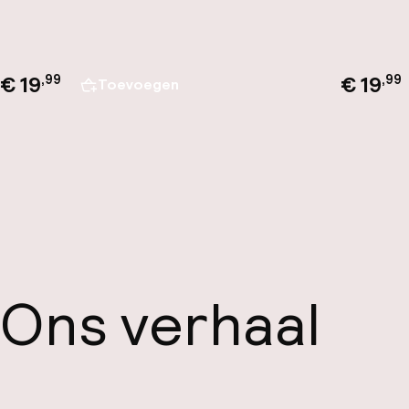
€ 19
€ 19
,
99
,
99
Toevoegen
Ons verhaal