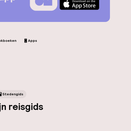
okboeken
Apps
Stedengids
jn reisgids