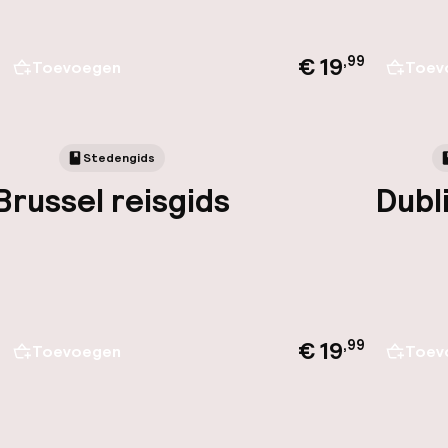
€ 19
,
99
Toevoegen
Toev
Stedengids
Brussel reisgids
Dubl
€ 19
,
99
Toevoegen
Toev