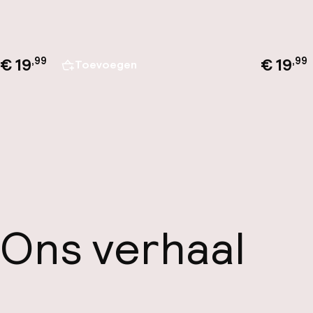
€ 19
€ 19
,
99
,
99
Toevoegen
Ons verhaal