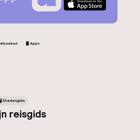
okboeken
Apps
Stedengids
jn reisgids