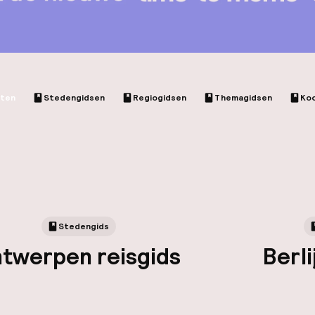
cten
Stedengidsen
Regiogidsen
Themagidsen
Ko
Stedengids
twerpen reisgids
Berli