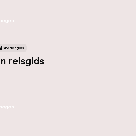
oegen
Stedengids
in reisgids
oegen