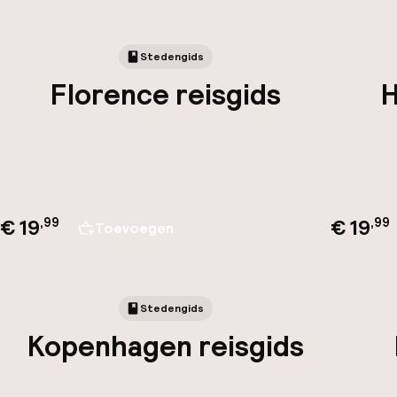
Stedengids
Florence reisgids
H
€ 19
€ 19
,
99
,
99
Toevoegen
Stedengids
Kopenhagen reisgids