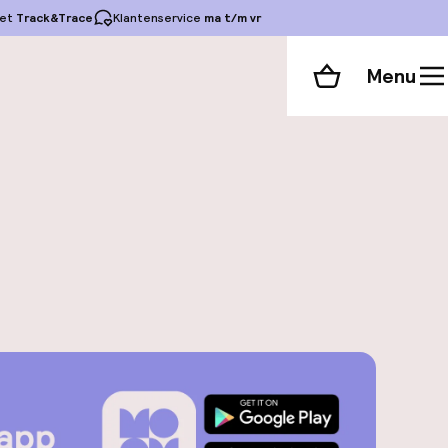
et
Track&Trace
Klantenservice
ma t/m vr
Menu
Winkelmand