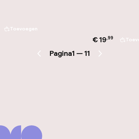
Toevoegen
€ 19
,
99
Toev
Pagina
1 — 11
Vorige pagina
Volgende pagina