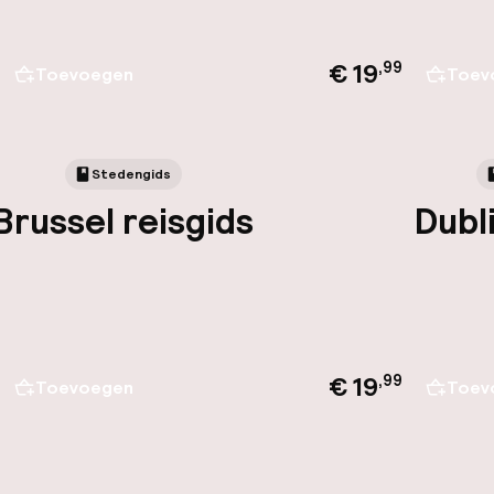
€ 19
,
99
Toevoegen
Toev
Stedengids
Brussel reisgids
Dubl
€ 19
,
99
Toevoegen
Toev