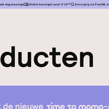
nde dag bezorgd
Gratis bezorgd
vanaf € 29
,99
Bezorging via
PostNL
m
oducten