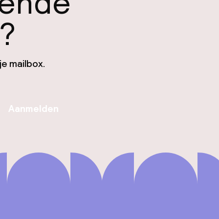
gende
n?
je mailbox.
Aanmelden