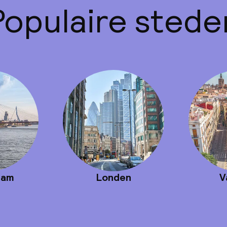
Populaire stede
dam
Londen
V