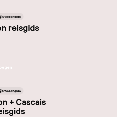
Stedengids
n reisgids
oegen
Stedengids
on + Cascais
eisgids