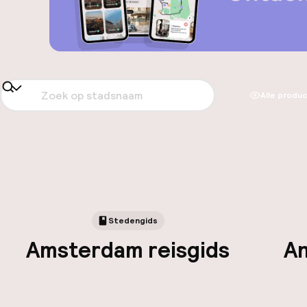
Alle produ
Stedengids
Amsterdam reisgids
An