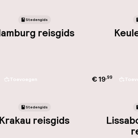
Stedengids
amburg reisgids
Keule
€ 19
,
99
Toevoegen
Toev
Stedengids
Krakau reisgids
Lissab
r