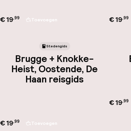
€ 19
€ 19
,
99
,
99
Toevoegen
Stedengids
Brugge + Knokke-
Heist, Oostende, De
Haan reisgids
€ 19
,
99
€ 19
,
99
Toevoegen