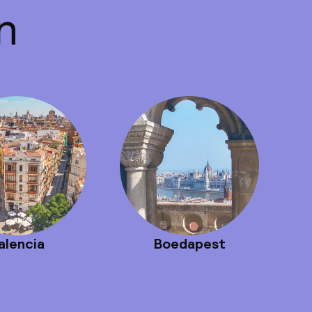
n
alencia
Boedapest