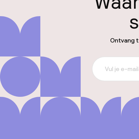
Waar
s
Ontvang ti