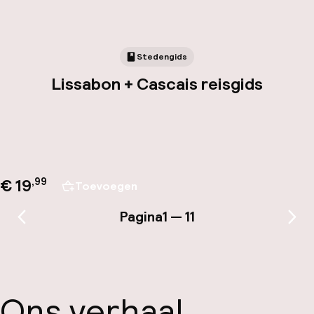
Stedengids
Lissabon + Cascais reisgids
€ 19
,
99
Toevoegen
Pagina
1 — 11
Vorige pagina
Vol
Ons verhaal