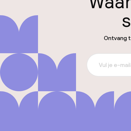
Waar
s
Ontvang ti