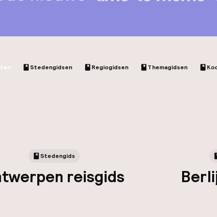
cten
Stedengidsen
Regiogidsen
Themagidsen
Ko
Stedengids
twerpen reisgids
Berli