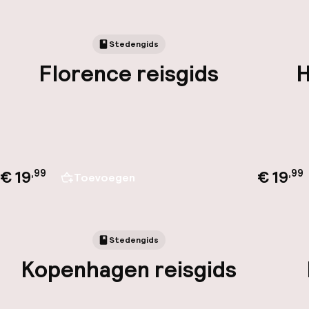
Stedengids
Florence reisgids
H
€ 19
€ 19
,
99
,
99
Toevoegen
Stedengids
Kopenhagen reisgids