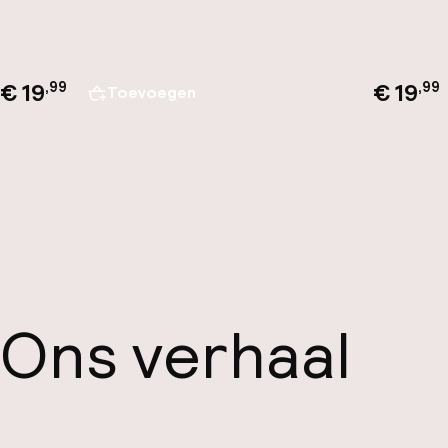
€ 19
€ 19
,
99
,
99
Toevoegen
Ons verhaal