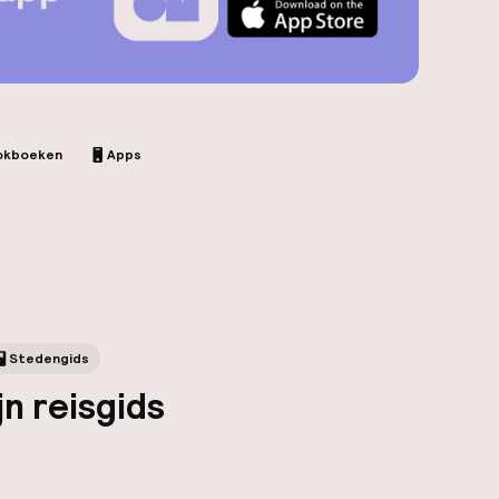
okboeken
Apps
Stedengids
jn reisgids