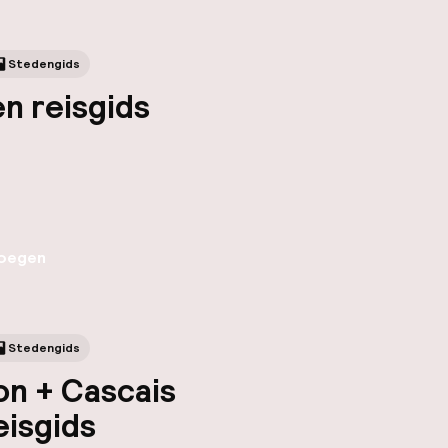
Stedengids
n reisgids
oegen
Stedengids
on + Cascais
eisgids