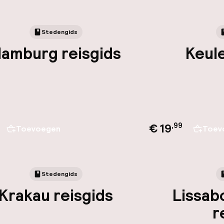
Stedengids
amburg reisgids
Keule
€ 19
,
99
Toevoegen
Toev
Stedengids
Krakau reisgids
Lissab
r