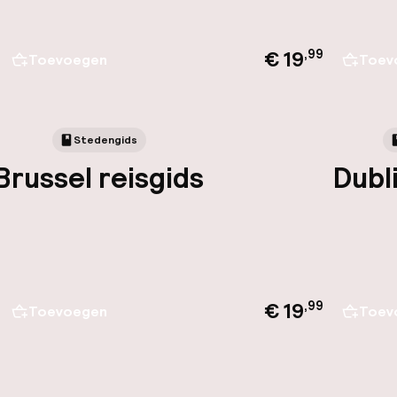
€ 19
,
99
Toevoegen
Toev
Stedengids
Brussel reisgids
Dubl
€ 19
,
99
Toevoegen
Toev