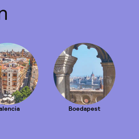
n
alencia
Boedapest