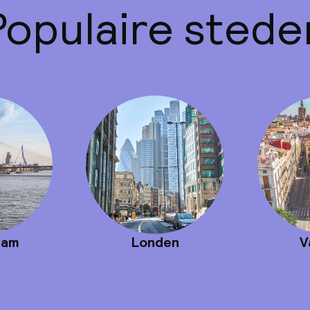
Populaire stede
dam
Londen
V