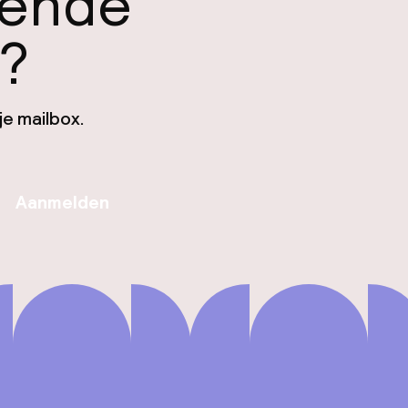
gende
n?
je mailbox.
Aanmelden