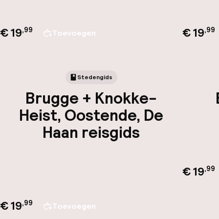
€ 19
€ 19
,
99
,
99
Toevoegen
Stedengids
Brugge + Knokke-
Heist, Oostende, De
Haan reisgids
€ 19
,
99
€ 19
,
99
Toevoegen