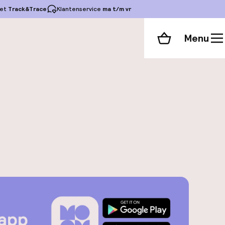
et
Track&Trace
Klantenservice
ma t/m vr
Menu
Winkelmand