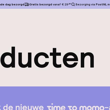
nde dag bezorgd
Gratis bezorgd
vanaf € 29
,99
Bezorging via
PostNL
m
oducten