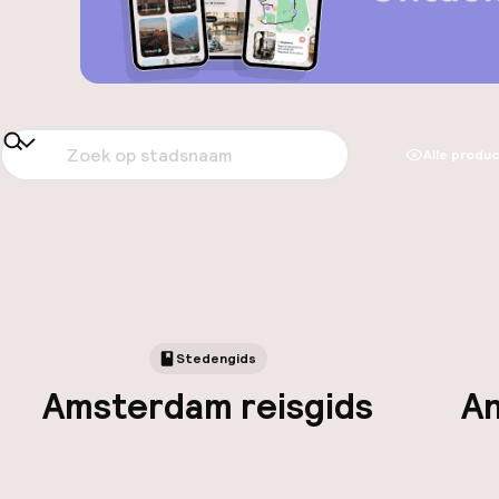
Alle produ
Stedengids
Amsterdam reisgids
An