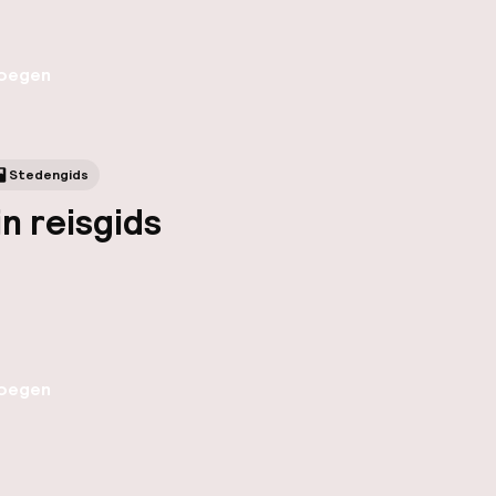
oegen
Stedengids
in reisgids
oegen