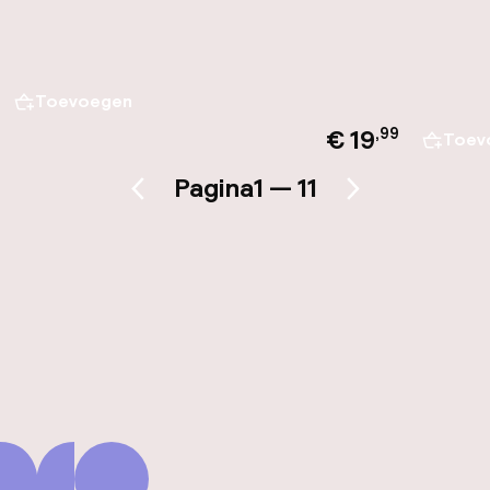
Toevoegen
€ 19
,
99
Toev
Pagina
1 — 11
Vorige pagina
Volgende pagina