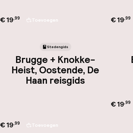
€ 19
€ 19
,
99
,
99
Toevoegen
Stedengids
Brugge + Knokke-
Heist, Oostende, De
Haan reisgids
€ 19
,
99
€ 19
,
99
Toevoegen