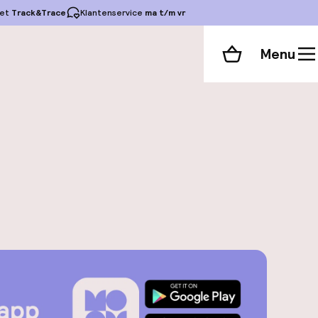
et
Track&Trace
Klantenservice
ma t/m vr
Menu
Winkelmand