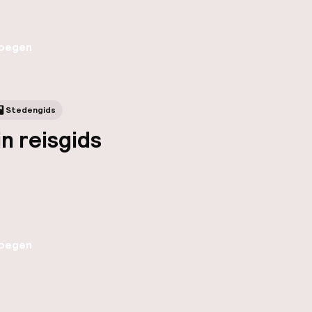
oegen
Stedengids
in reisgids
oegen