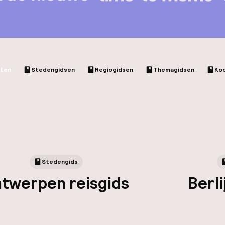
cten
Stedengidsen
Regiogidsen
Themagidsen
Ko
Stedengids
twerpen reisgids
Berli