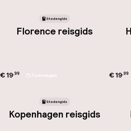
Stedengids
Florence reisgids
H
€ 19
€ 19
,
99
,
99
Toevoegen
Stedengids
Kopenhagen reisgids