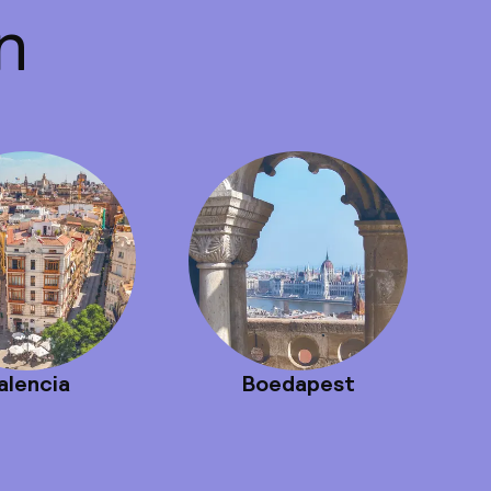
n
alencia
Boedapest