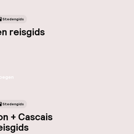
Stedengids
n reisgids
oegen
Stedengids
on + Cascais
eisgids