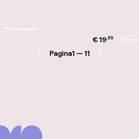
Toevoegen
€ 19
,
99
Toev
Pagina
1 — 11
Vorige pagina
Volgende pagina