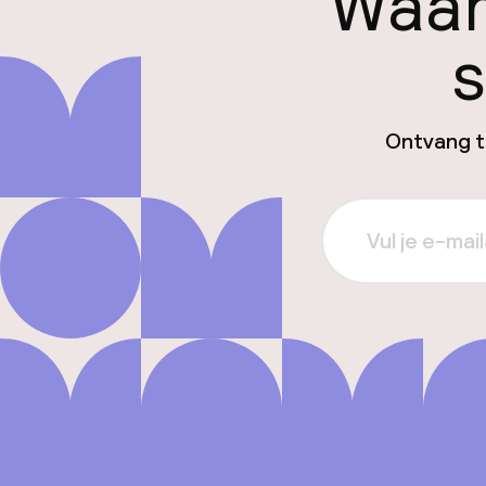
Waar
s
Ontvang ti