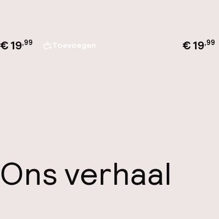
€ 19
€ 19
,
99
,
99
Toevoegen
Ons verhaal