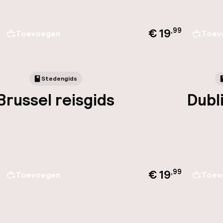
€ 19
,
99
Toevoegen
Toev
Stedengids
Brussel reisgids
Dubl
€ 19
,
99
Toevoegen
Toev