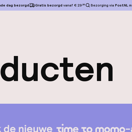
nde dag bezorgd
Gratis bezorgd
vanaf € 29
,99
Bezorging via
PostNL
m
oducten