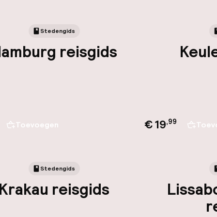
Stedengids
amburg reisgids
Keule
€ 19
,
99
Toevoegen
Toev
Stedengids
Krakau reisgids
Lissab
r