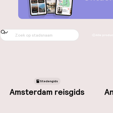
Alle produ
Stedengids
Amsterdam reisgids
An