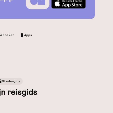
okboeken
Apps
Stedengids
jn reisgids