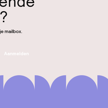
gende
n?
je mailbox.
Aanmelden