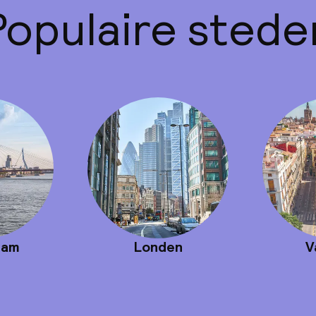
Populaire stede
dam
Londen
V