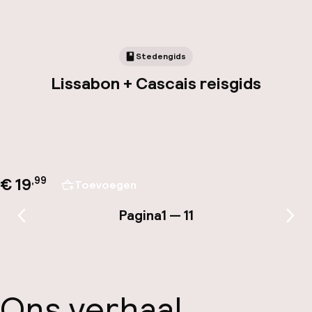
Stedengids
Lissabon + Cascais reisgids
€ 19
,
99
Toevoegen
Pagina
1 — 11
Vorige pagina
Vol
Ons verhaal