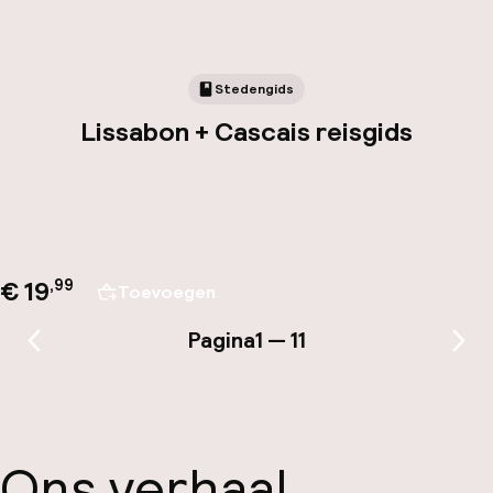
Stedengids
Lissabon + Cascais reisgids
€ 19
,
99
Toevoegen
Pagina
1 — 11
Vorige pagina
Vol
Ons verhaal